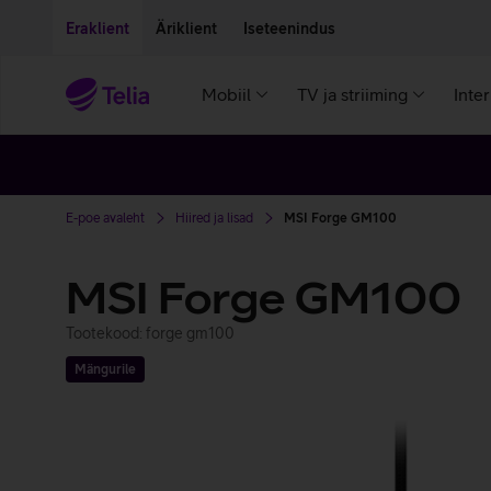
Liigu edasi põhisisu juurde
Ligipääsetavus
Eraklient
Äriklient
Iseteenindus
Mobiil
TV ja striiming
Inte
E-poe avaleht
Hiired ja lisad
MSI Forge GM100
MSI Forge GM100
Tootekood: forge gm100
Mängurile