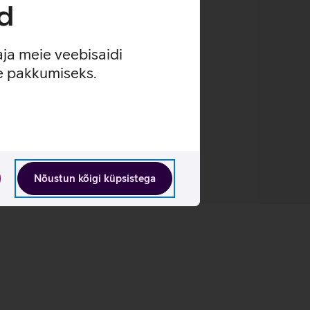
d
aja meie veebisaidi
se pakkumiseks.
Nõustun kõigi küpsistega