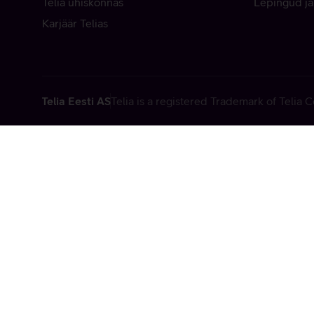
Telia ühiskonnas
Lepingud ja
Karjäär Telias
Telia Eesti AS
Telia is a registered Trademark of Telia
Vabandame, t