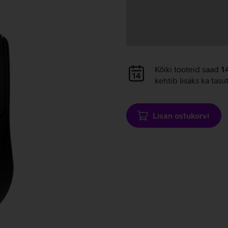
Andmete
laadimine
Andmete
Kõiki tooteid saad
1
laadimine
kehtib lisaks ka tasu
Lisan ostukorvi