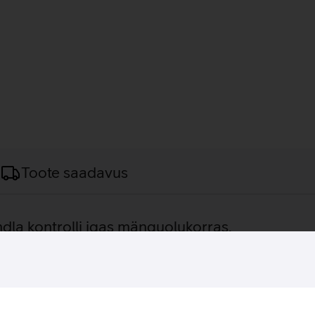
Toote saadavus
ndla kontrolli igas mänguolukorras.
kku moodsa disaini ja mängimiseks vajalikud funktsioonid, pak
ikkust, mida saab nelja eelseadistatud taseme vahel mugavalt k
tatud 7 nupuga, mis võimaldavad kiiret juurdepääsu peamistele 
ulistamisteks kui ka strateegilisteks käskudeks. Hiire kerge ja 