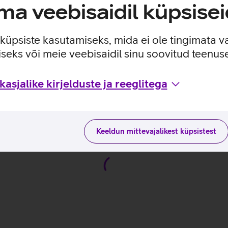
a veebisaidil küpsisei
0.
vasakukäelistele.
e küpsiste kasutamiseks, mida ei ole tingimata v
imust isikupärastada.
seks või meie veebisaidil sinu soovitud teenu
i kliki, tagades pika kasutusea ka intensiivse mängimise juures.
asjalike kirjelduste ja reeglitega
ste ja kasutusviisidega tootja kodulehel
Keeldun mittevajalikest küpsistest