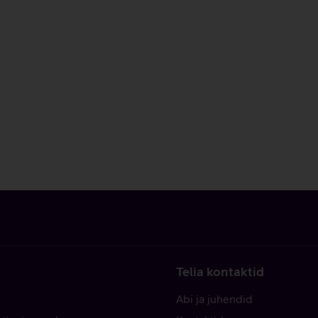
Telia kontaktid
Abi ja juhendid