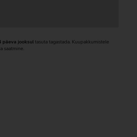
4 päeva jooksul
tasuta tagastada. Kuupakkumistele
ta saatmine.