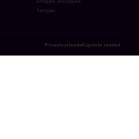
Ehitajale, arendajale
Tarnijale
Privaatsusteade
Küpsiste seaded