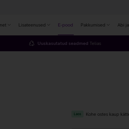
rnet
Lisateenused
E-pood
Pakkumised
Abi j
Uuskasutatud seadmed
Telias
Kohe ostes kaup kätt
Laos