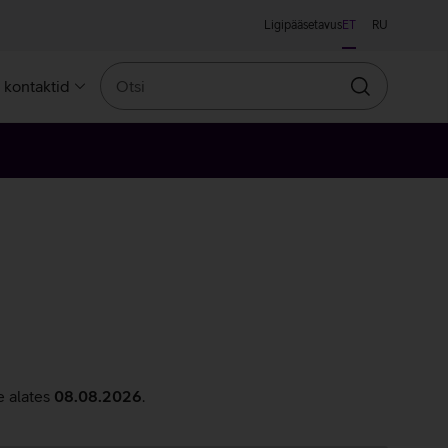
Ligipääsetavus
ET
RU
Otsi
a kontaktid
Otsin
e alates
08.08.2026
.