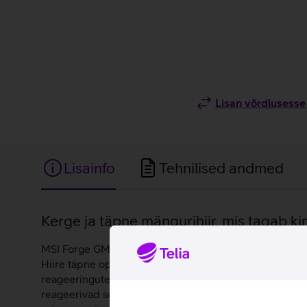
Lisan võrdlusesse
Lisainfo
Tehnilised andmed
Lisainfo
Kerge ja täpne mängurihiir, mis tagab ki
MSI Forge GM100 on juhtmega mängurihiir, mis toob ko
Hiire täpne optiline sensor toetab kuni 6400 dpi tundl
reageeringutest kuni täpse sihtimiseni. Hiir on varus
reageerivad selge klikitundega, sobides nii kiireteks t