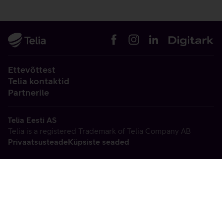
Ettevõttest
Telia kontaktid
Partnerile
Telia Eesti AS
Telia is a registered Trademark of Telia Company AB
Privaatsusteade
Küpsiste seaded