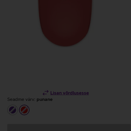
Lisan võrdlusesse
Seadme värv:
punane
tumelilla
punane