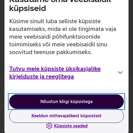
kõigil pindadel. Tänu 2,4 GHz juhtmevabale ühendusele
küpsiseid
tagab hiir sujuva ja kiire andmeedastuse tööraadiusega
kuni 5 m.
Küsime sinult luba selliste küpsiste
Kasulikud lingid
kasutamiseks, mida ei ole tingimata vaja
meie veebisaidi põhifunktsioonide
Tutvu Microsoft WRL Mobile 1850 juhtmeta hiire
toimimiseks või meie veebisaidil sinu
omadustega lähemalt siit
soovitud teenuse pakkumiseks.
Tutvu meie küpsiste üksikasjalike
kirjelduste ja reeglitega
Nõustun kõigi küpsistega
Keeldun mittevajalikest küpsistest
Küpsiste seaded