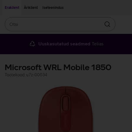
Liigu edasi põhisisu juurde
Ligipääsetavus
Eraklient
Äriklient
Iseteenindus
Otsi
Otsin
Uuskasutatud seadmed
Telias
Microsoft WRL Mobile 1850
Tootekood: u7z-00034