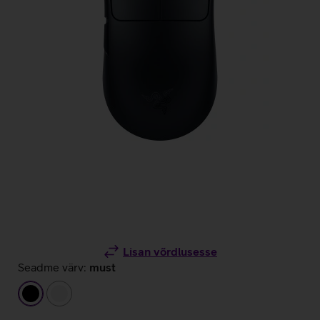
Lisan võrdlusesse
Seadme värv:
must
must
valge