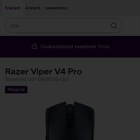
Liigu edasi põhisisu juurde
Ligipääsetavus
Eraklient
Äriklient
Iseteenindus
Otsi
Otsin
Uuskasutatud seadmed
Telias
Razer Viper V4 Pro
Tootekood: rz01-05630100-r3g1
Mängurile