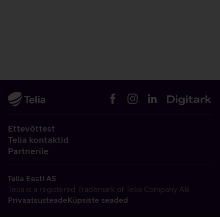
Ettevõttest
Telia kontaktid
Partnerile
Telia Eesti AS
Telia is a registered Trademark of Telia Company AB
Privaatsusteade
Küpsiste seaded