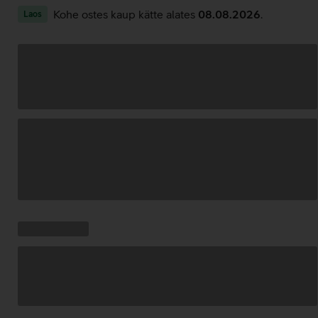
Kohe ostes kaup kätte alates
08.08.2026
.
Laos
Andmete
laadimine
Kampaania
Andmete
pakkumised:
laadimine