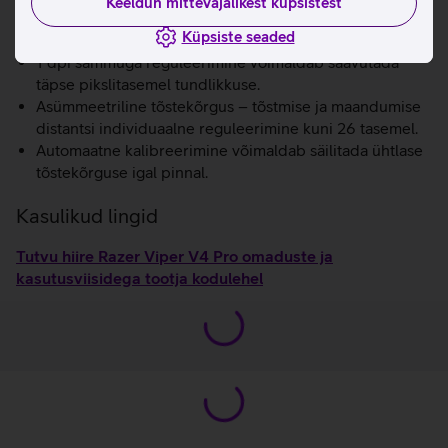
Keeldun mittevajalikest küpsistest
6 programmeeritavat nuppu võimaldavad kasutada nii
Küpsiste seaded
põhikäskluseid kui ka keerukaid makrosid.
1 dpi sammuga reguleerimine võimaldab saavutada
täpse pikslitasemel tundlikkuse.
Asümmeetriline tõstekõrgus – tõstmise ja maandumise
distantsi individuaalne reguleerimine kuni 26 tasemel.
Automaatne kalibreerimine võimaldab säilitada ühtlase
tõstekõrguse igal pinnal.
Kasulikud lingid
Tutvu hiire Razer Viper V4 Pro omaduste ja
kasutusviisidega tootja kodulehel