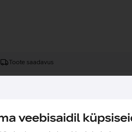
Toote saadavus
vaseks kasutamiseks.
skogemust igapäevatööks. Hiire hoolikalt kujundatud ja viimist
on vaiksed ja võimaldavad töötada peaaegu hääletult. Hiir toet
ahetada.
a veebisaidil küpsisei