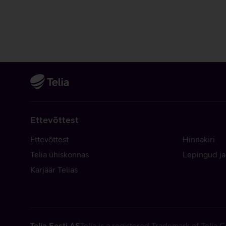
Ettevõttest
Ettevõttest
Hinnakiri
Telia ühiskonnas
Lepingud ja
Karjäär Telias
Telia Eesti AS
Telia is a registered Trademark of Telia