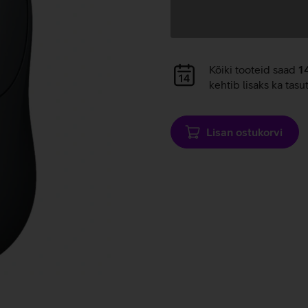
Andmete
laadimine
Andmete
Kõiki tooteid saad
1
laadimine
kehtib lisaks ka tasu
Lisan ostukorvi