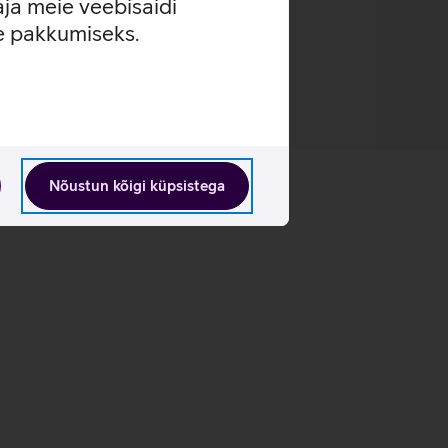
aja meie veebisaidi
se pakkumiseks.
Nõustun kõigi küpsistega