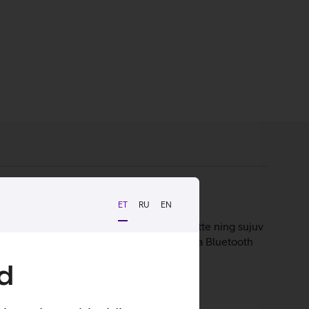
ET
RU
EN
letud kumerused sobituvad loomulikult kätte ning sujuv
ab nii 2.4 GHz juhtmevaba ühendust kui ka Bluetooth
d