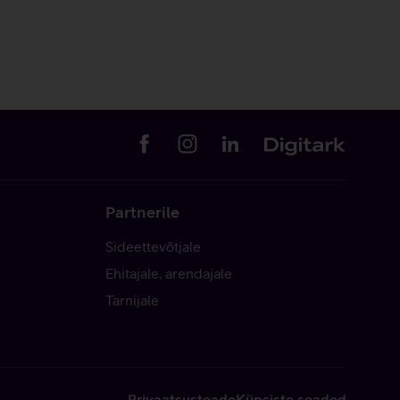
Partnerile
Sideettevõtjale
Ehitajale, arendajale
Tarnijale
Privaatsusteade
Küpsiste seaded