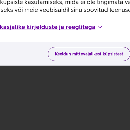
e küpsiste kasutamiseks, mida ei ole tingimata v
seks või meie veebisaidil sinu soovitud teenu
kasutusviisidega tootja kodulehel
asjalike kirjelduste ja reeglitega
Keeldun mittevajalikest küpsistest