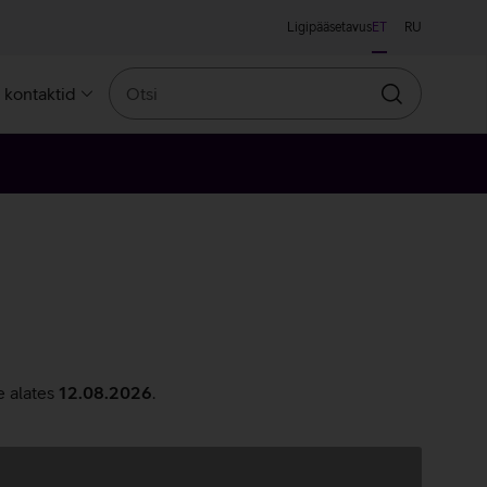
Ligipääsetavus
ET
RU
Otsi
a kontaktid
Otsin
e alates
12.08.2026
.