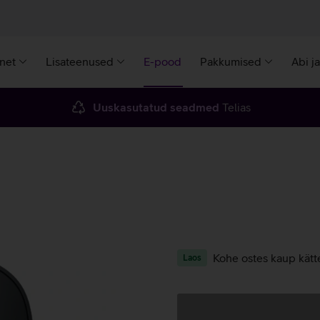
rnet
Lisateenused
E-pood
Pakkumised
Abi j
Uuskasutatud seadmed
Telias
Kohe ostes kaup kätt
Laos