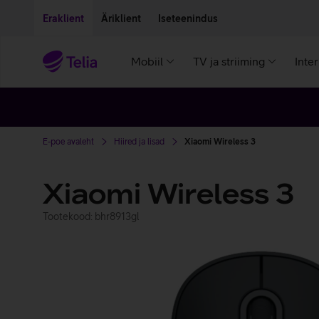
Liigu edasi põhisisu juurde
Ligipääsetavus
Eraklient
Äriklient
Iseteenindus
Mobiil
TV ja striiming
Inte
E-poe avaleht
Hiired ja lisad
Xiaomi Wireless 3
Xiaomi Wireless 3
Tootekood: bhr8913gl