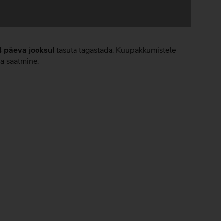
4 päeva jooksul
tasuta tagastada. Kuupakkumistele
ta saatmine.