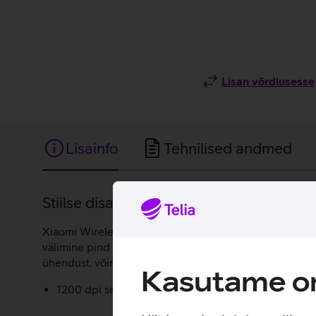
Lisan võrdlusesse
Lisainfo
Tehnilised andmed
Lisainfo
Stiilse disainiga juhtmevaba hiir igapäe
Xiaomi Wireless 3 hiir pakub mugavat ja sujuvat kasutu
välimine pind tagab kindla ja meeldiva haarde. Nupud 
ühendust, võimaldades sujuvalt kolme seadme vahel v
Kasutame om
1200 dpi sensor.