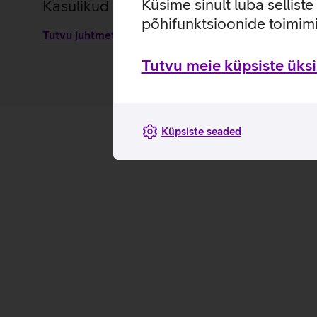
Küsime sinult luba sellist
Kasulikud lingid
põhifunktsioonide toimimi
Tutvu juhtmeta hiire Xiaomi Wireless 3 omaduste ja 
Tutvu meie küpsiste üksik
Küpsiste seaded