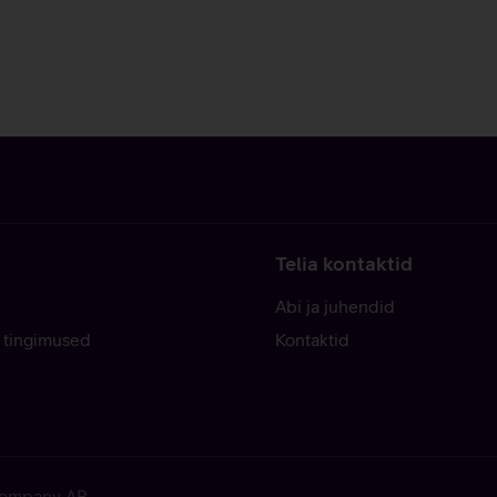
Telia kontaktid
Abi ja juhendid
 tingimused
Kontaktid
 Company AB