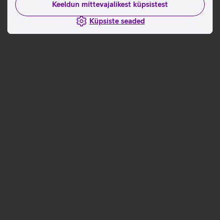
Keeldun mittevajalikest küpsistest
Küpsiste seaded