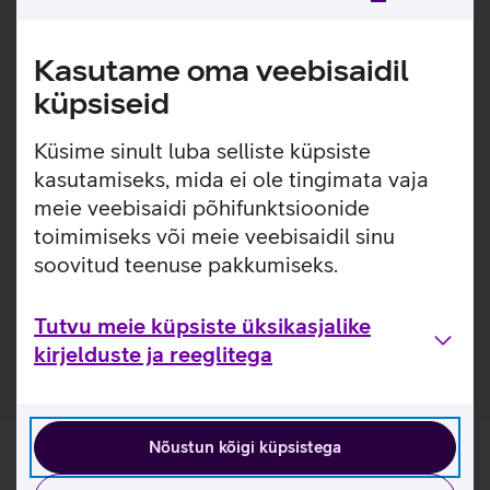
Xiaomi Lite 2 juhtmevaba hiir ühendab minimalistliku
Kasutame oma veebisaidil
disaini, kerge konstruktsiooni ja töökindla juhtmevaba
ühenduse. Selle mugav kuju ja täpne sensor teevad sellest
küpsiseid
praktilise valiku nii kodu‑ kui ka kontoritööks.
Küsime sinult luba selliste küpsiste
1000 dpi sensor.
kasutamiseks, mida ei ole tingimata vaja
2.4 GHz ühendus stabiilseks ja viivitusteta tööks.
Hiir on mõeldud nii parema- kui ka vasakukäelistele.
meie veebisaidi põhifunktsioonide
toimimiseks või meie veebisaidil sinu
Kasulikud lingid
soovitud teenuse pakkumiseks.
Tutvu juhtmeta hiire Xiaomi Lite 2 omaduste ja
kasutusviisidega tootja kodulehel
Tutvu meie küpsiste üksikasjalike
kirjelduste ja reeglitega
Nõustun kõigi küpsistega