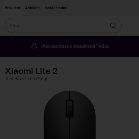
Liigu edasi põhisisu juurde
Ligipääsetavus
Eraklient
Äriklient
Iseteenindus
Otsi
Otsin
Uuskasutatud seadmed
Telias
Xiaomi Lite 2
Tootekood: bhr8916gl