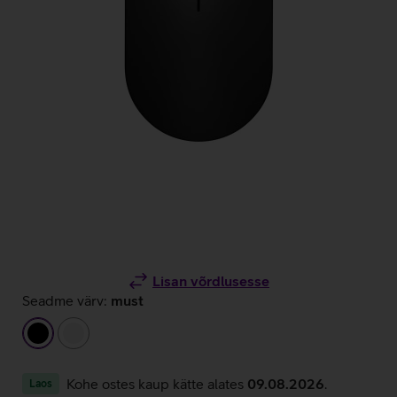
Lisan võrdlusesse
Seadme värv:
must
must
valge
Kohe ostes kaup kätte alates
09.08.2026
.
Laos