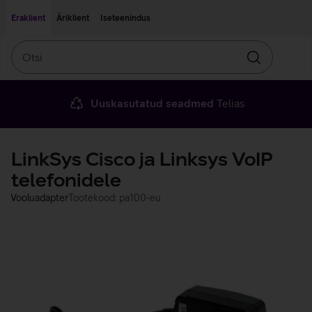
Liigu edasi põhisisu juurde
Ligipääsetavus
Eraklient
Äriklient
Iseteenindus
Otsi
Otsin
Uuskasutatud seadmed
Telias
LinkSys Cisco ja Linksys VoIP
telefonidele
Vooluadapter
Tootekood: pa100-eu