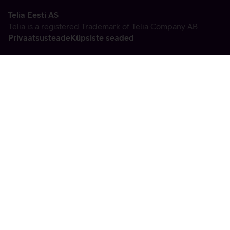
Telia Eesti AS
Telia is a registered Trademark of Telia Company AB
Privaatsusteade
Küpsiste seaded
Vabandame, tekkis
tehniline viga