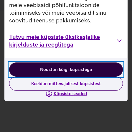
meie veebisaidi põhifunktsioonide
toimimiseks või meie veebisaidil sinu
soovitud teenuse pakkumiseks.
Tutvu meie küpsiste üksikasjalike
kirjelduste ja reeglitega
Nõustun kõigi küpsistega
Keeldun mittevajalikest küpsistest
Küpsiste seaded