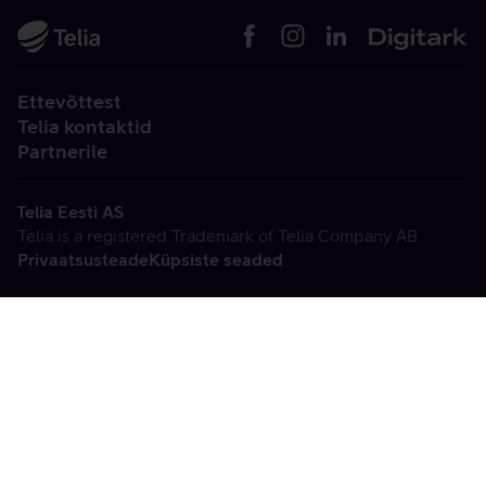
Ettevõttest
Telia kontaktid
Partnerile
Telia Eesti AS
Telia is a registered Trademark of Telia Company AB
Privaatsusteade
Küpsiste seaded