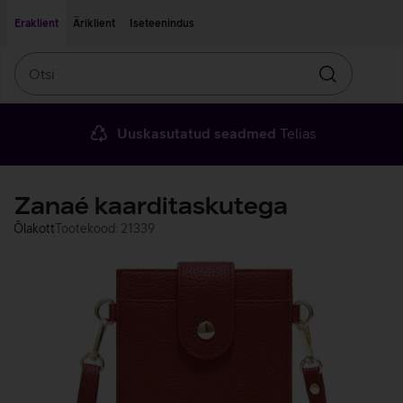
Liigu edasi põhisisu juurde
Ligipääsetavus
Eraklient
Äriklient
Iseteenindus
Otsi
Otsin
Uuskasutatud seadmed
Telias
Zanaé kaarditaskutega
Õlakott
Tootekood: 21339