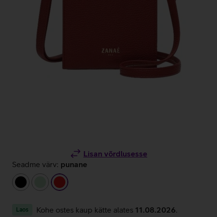
Lisan võrdlusesse
Seadme värv:
punane
must
heleroheline
punane
Kohe ostes kaup kätte alates
11.08.2026
.
Laos