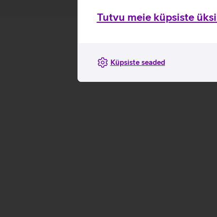
Tutvu meie küpsiste üksik
Küpsiste seaded