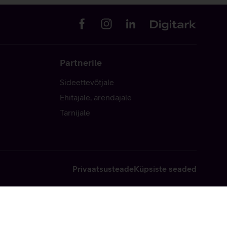
Partnerile
Sideettevõtjale
Ehitajale, arendajale
Tarnijale
Privaatsusteade
Küpsiste seaded