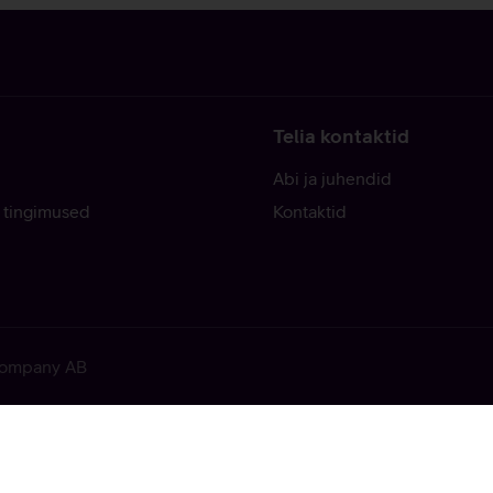
Telia kontaktid
Abi ja juhendid
 tingimused
Kontaktid
 Company AB