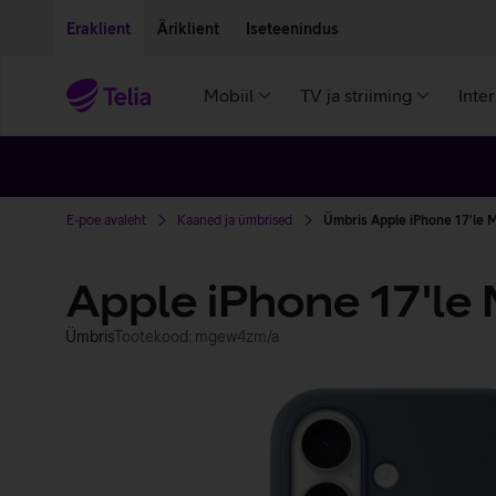
Liigu edasi põhisisu juurde
Ligipääsetavus
Eraklient
Äriklient
Iseteenindus
Mobiil
TV ja striiming
Inte
E-poe avaleht
Kaaned ja ümbrised
Ümbris Apple iPhone 17'le M
Apple iPhone 17'le
Ümbris
Tootekood: mgew4zm/a