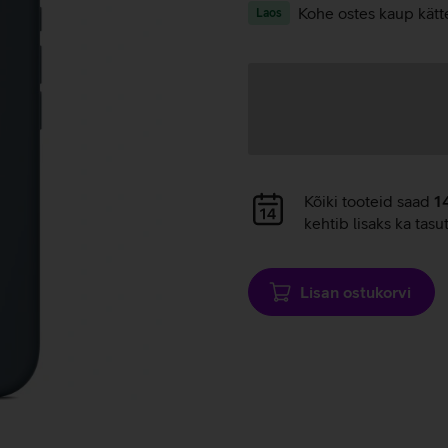
Kohe ostes kaup kätt
Laos
Andmete
laadimine
Andmete
Kõiki tooteid saad
1
laadimine
kehtib lisaks ka tasu
Lisan ostukorvi