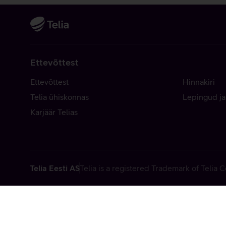
Ettevõttest
Ettevõttest
Hinnakiri
Telia ühiskonnas
Lepingud ja
Karjäär Telias
Telia Eesti AS
Telia is a registered Trademark of Telia