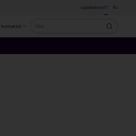
Ligipääsetavus
ET
RU
Otsi
a kontaktid
Otsin