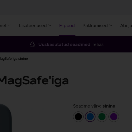
rnet
Lisateenused
E-pood
Pakkumised
Abi j
Uuskasutatud seadmed
Telias
agSafe'iga sinine
 MagSafe'iga
Seadme värv:
sinine
must
sinine
roheline
lilla