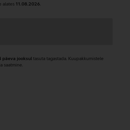
e alates
11.08.2026
.
4 päeva jooksul
tasuta tagastada. Kuupakkumistele
ta saatmine.