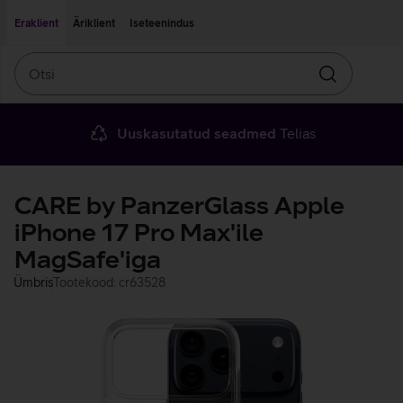
Liigu edasi põhisisu juurde
Ligipääsetavus
Eraklient
Äriklient
Iseteenindus
Otsi
Otsin
Uuskasutatud seadmed
Telias
CARE by PanzerGlass Apple
iPhone 17 Pro Max'ile
MagSafe'iga
Ümbris
Tootekood: cr63528