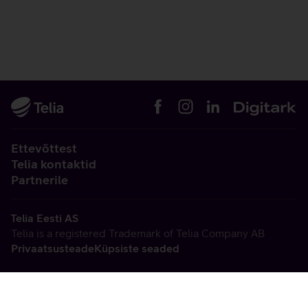
Ettevõttest
Telia kontaktid
Partnerile
Telia Eesti AS
Telia is a registered Trademark of Telia Company AB
Privaatsusteade
Küpsiste seaded