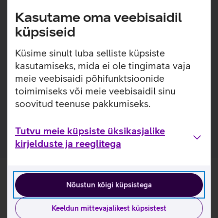
magnetid, mis muudavad ümbrise kinnitamise ja
Kasutame oma veebisaidil
eemaldamise väga lihtsaks. Ümbrisega on võimalik
küpsiseid
kasutada Qi või MagSafe juhtmevaba laadimist ilma seda
eemaldamata. Lisaks saab ümbrise tagaküljele mugavalt
Küsime sinult luba selliste küpsiste
kinnitada ka rahatasku. Lisaks on ümbrise sisse ehitatud
tugev metallist statiiv, tänu millele saab telefoni asetada
kasutamiseks, mida ei ole tingimata vaja
laua peale seisma ja jälgida ekraanil toimuvat ilma telefoni
meie veebisaidi põhifunktsioonide
hoidmata.
toimimiseks või meie veebisaidil sinu
soovitud teenuse pakkumiseks.
Ümbris, mis ei muuda värvi ega muutu kollaseks. 1-
aastane garantii tootja poolt.
Tutvu meie küpsiste üksikasjalike
kirjelduste ja reeglitega
Nõustun kõigi küpsistega
Keeldun mittevajalikest küpsistest