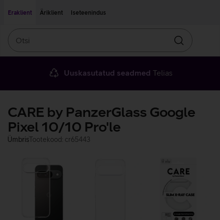
Liigu edasi põhisisu juurde
Ligipääsetavus
Eraklient
Äriklient
Iseteenindus
Otsi
Otsin
Uuskasutatud seadmed
Telias
CARE by PanzerGlass Google
Pixel 10/10 Pro'le
Ümbris
Tootekood: cr65443