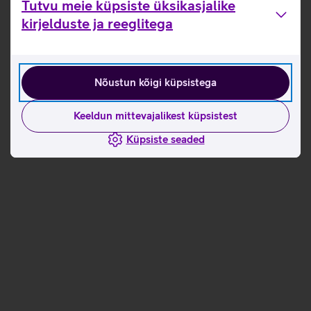
Tutvu meie küpsiste üksikasjalike
kirjelduste ja reeglitega
Nõustun kõigi küpsistega
Keeldun mittevajalikest küpsistest
Küpsiste seaded