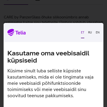
Lisainfo
CARE by PanzerGlass õhuke silikoonümbris annab
optimaalse kaitse sinu telefonile. Ümbris sobitub ideaalselt
ümber telefoni ja jätab nähtavale seadme disaini ja
värvuse. Ümbrist on võimalik kasutada ka juhtmevabade
ET
RU
EN
laadijatega.
Kasutame oma veebisaidil
küpsiseid
Küsime sinult luba selliste küpsiste
kasutamiseks, mida ei ole tingimata vaja
meie veebisaidi põhifunktsioonide
toimimiseks või meie veebisaidil sinu
soovitud teenuse pakkumiseks.