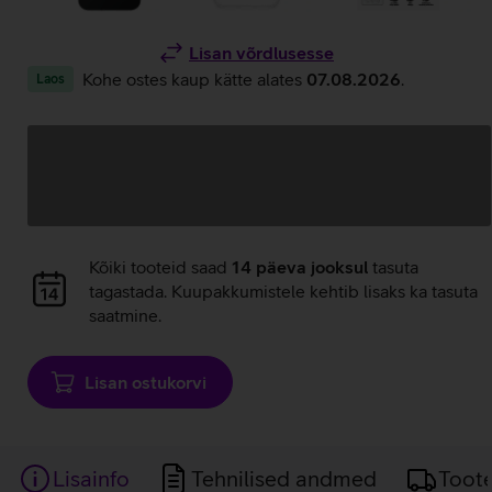
Lisan võrdlusesse
Kohe ostes kaup kätte alates
07.08.2026
.
Laos
Andmete
laadimine
Andmete
Kõiki tooteid saad
14 päeva jooksul
tasuta
laadimine
tagastada. Kuupakkumistele kehtib lisaks ka tasuta
saatmine.
Lisan ostukorvi
Lisainfo
Tehnilised andmed
Toot