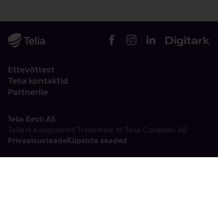
Ettevõttest
Telia kontaktid
Partnerile
Telia Eesti AS
Telia is a registered Trademark of Telia Company AB
Privaatsusteade
Küpsiste seaded