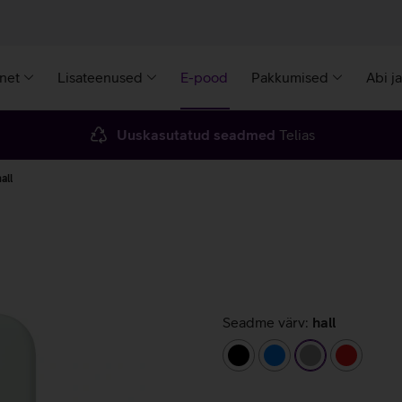
rnet
Lisateenused
E-pood
Pakkumised
Abi j
Uuskasutatud seadmed
Telias
all
Seadme värv:
hall
must
sinine
hall
punane