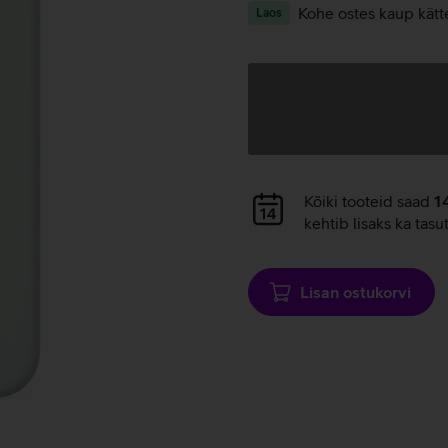
Kohe ostes kaup kätt
Laos
Andmete
laadimine
Andmete
Kõiki tooteid saad
1
laadimine
kehtib lisaks ka tasu
Lisan ostukorvi