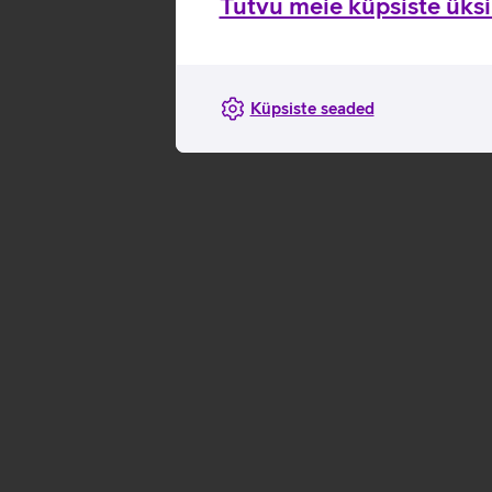
Tutvu meie küpsiste üksik
Küpsiste seaded