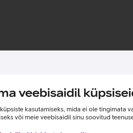
Toote saadavus
a veebisaidil küpsisei
te eest ideaalselt sobiva ümbrisega. Selle määrdumiskindel sili
isfunktsioone, heli selgust ega signaali tugevust.
e küpsiste kasutamiseks, mida ei ole tingimata v
seks või meie veebisaidil sinu soovitud teenu