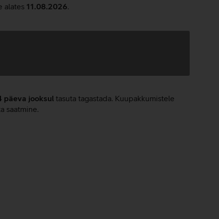
e alates
11.08.2026
.
4 päeva jooksul
tasuta tagastada. Kuupakkumistele
ta saatmine.