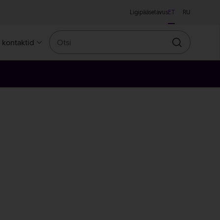
Ligipääsetavus
ET
RU
Otsi
a kontaktid
Otsin