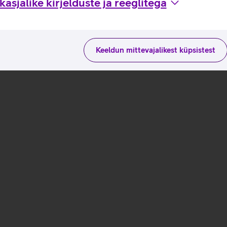
asjalike kirjelduste ja reeglitega
Keeldun mittevajalikest küpsistest