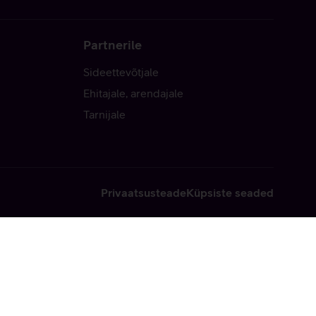
Partnerile
Sideettevõtjale
Ehitajale, arendajale
Tarnijale
Privaatsusteade
Küpsiste seaded