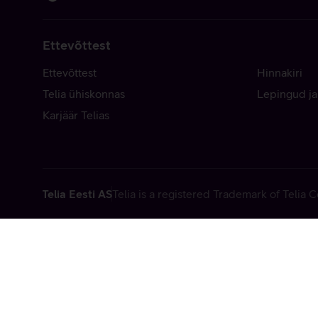
Ettevõttest
Ettevõttest
Hinnakiri
Telia ühiskonnas
Lepingud ja
Karjäär Telias
Telia Eesti AS
Telia is a registered Trademark of Telia