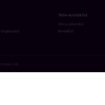
Telia kontaktid
Abi ja juhendid
 tingimused
Kontaktid
 Company AB