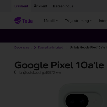
Liigu edasi põhisisu juurde
Ligipääsetavus
Eraklient
Äriklient
Iseteenindus
Mobiil
TV ja striiming
Inte
E-poe avaleht
Kaaned ja ümbrised
Ümbris Google Pixel 10a'le h
Google Pixel 10a'le
Ümbris
Tootekood: ga10872-ww