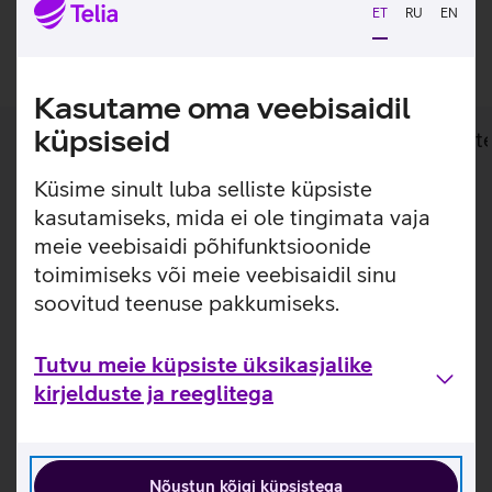
ET
RU
EN
Lisan ostukorvi
Kasutame oma veebisaidil
küpsiseid
Lisainfo
Tehnilised andmed
Toot
Küsime sinult luba selliste küpsiste
Lisainfo
kasutamiseks, mida ei ole tingimata vaja
Kaitse oma Pixel 9a telefoni kukkumiste ja kriimustuste
meie veebisaidi põhifunktsioonide
eest ideaalselt sobiva ümbrisega. Selle määrdumiskindel
toimimiseks või meie veebisaidil sinu
silikoon ja mikrokiudvooder pakub vastupidavat kaitset.
soovitud teenuse pakkumiseks.
Ümbris on loodud telefoni järgi, et see ei häiriks
laadimisfunktsioone, heli selgust ega signaali tugevust.
Tutvu meie küpsiste üksikasjalike
Ümbrises on kasutatud vähemalt 40% ulatuses
kirjelduste ja reeglitega
töödeldud materjale.
Nõustun kõigi küpsistega