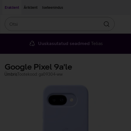
Liigu edasi põhisisu juurde
Ligipääsetavus
Eraklient
Äriklient
Iseteenindus
Otsi
Otsin
Uuskasutatud seadmed
Telias
Google Pixel 9a'le
Ümbris
Tootekood: ga09304-ww