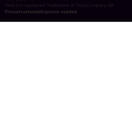
Telia is a registered Trademark of Telia Company AB
Privaatsusteade
Küpsiste seaded
Vabandame, tekkis
tehniline viga
tx:undefined:ut:null