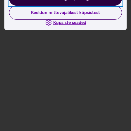
Keeldun mittevajalikest küpsistest
Küpsiste seaded