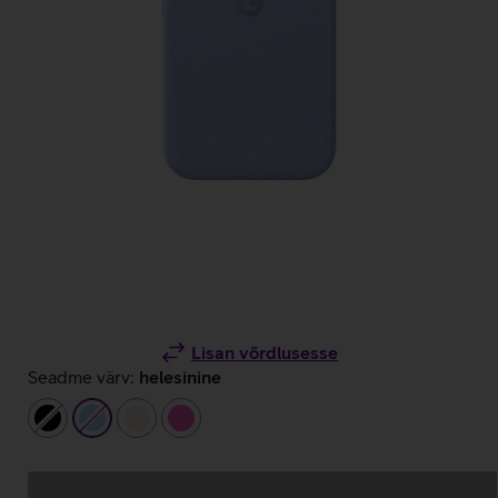
Lisan võrdlusesse
Seadme värv:
helesinine
must
helesinine
beež
roosa