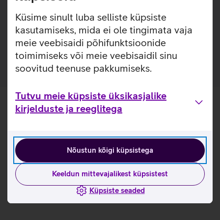
tugev püsivus seadme küljes. Ümbris on läbipaistev, et
saaksid näidata oma telefoni ilusat originaalvärvi.
Küsime sinult luba selliste küpsiste
kasutamiseks, mida ei ole tingimata vaja
Valmistatud ringlussevõetud plastikust.
meie veebisaidi põhifunktsioonide
Rõngast ei ole võimalik ümbrise küljest eemaldada.
toimimiseks või meie veebisaidil sinu
soovitud teenuse pakkumiseks.
Tutvu meie küpsiste üksikasjalike
kirjelduste ja reeglitega
Nõustun kõigi küpsistega
Keeldun mittevajalikest küpsistest
Küpsiste seaded