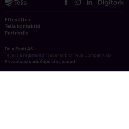
Ettevõttest
Telia kontaktid
Partnerile
Telia Eesti AS
Telia is a registered Trademark of Telia Company AB
Privaatsusteade
Küpsiste seaded