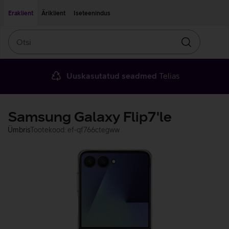
Liigu edasi põhisisu juurde
Ligipääsetavus
Eraklient
Äriklient
Iseteenindus
Otsi
Otsin
Uuskasutatud seadmed
Telias
Samsung Galaxy Flip7'le
Ümbris
Tootekood: ef-qf766ctegww