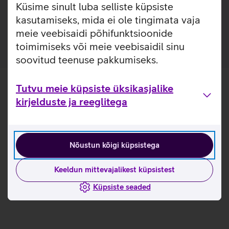
Küsime sinult luba selliste küpsiste
volditud telefoni tagumisele osale ja teine ekraani
kasutamiseks, mida ei ole tingimata vaja
ümber.
meie veebisaidi põhifunktsioonide
toimimiseks või meie veebisaidil sinu
soovitud teenuse pakkumiseks.
Tutvu meie küpsiste üksikasjalike
kirjelduste ja reeglitega
Nõustun kõigi küpsistega
Keeldun mittevajalikest küpsistest
Küpsiste seaded