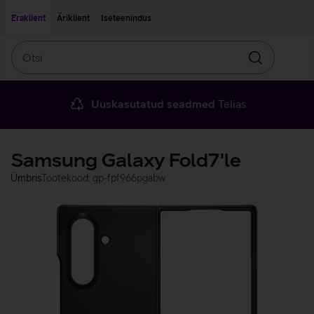
Liigu edasi põhisisu juurde
Ligipääsetavus
Eraklient
Äriklient
Iseteenindus
Otsi
Otsin
Uuskasutatud seadmed
Telias
Samsung Galaxy Fold7'le
Ümbris
Tootekood: gp-fpf966pgabw