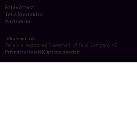
Ettevõttest
Telia kontaktid
Partnerile
Telia Eesti AS
Telia is a registered Trademark of Telia Company AB
Privaatsusteade
Küpsiste seaded