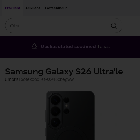
Liigu edasi põhisisu juurde
Ligipääsetavus
Eraklient
Äriklient
Iseteenindus
Otsi
Otsin
Uuskasutatud seadmed
Telias
Samsung Galaxy S26 Ultra'le
Ümbris
Tootekood: ef-ss948cbegww