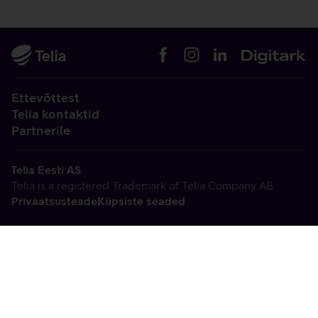
Ettevõttest
Telia kontaktid
Partnerile
Telia Eesti AS
Telia is a registered Trademark of Telia Company AB
Privaatsusteade
Küpsiste seaded