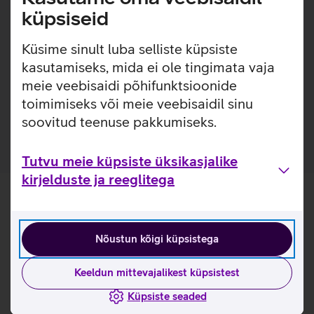
lisakaitsekihi. Nii on tagatud telefoni kindel haare ja kaitse
küpsiseid
kriimustuste eest, ilma et ümbrist liialt telefoni ümber
tunneksid. Lisaks on ümbrise sisse ehitatud Qi toega
Küsime sinult luba selliste küpsiste
magnetrõngas, tänu millele kinnituvad Qi magnettoega (või
kasutamiseks, mida ei ole tingimata vaja
MagSafe) lisatarvikud sinna tugevalt ja lihtsalt.
meie veebisaidi põhifunktsioonide
Kõigest 0,95 mm paksune ümbris sisseehitatud Qi
toimimiseks või meie veebisaidil sinu
magnetiga.
soovitud teenuse pakkumiseks.
Tutvu meie küpsiste üksikasjalike
kirjelduste ja reeglitega
Nõustun kõigi küpsistega
Keeldun mittevajalikest küpsistest
Küpsiste seaded