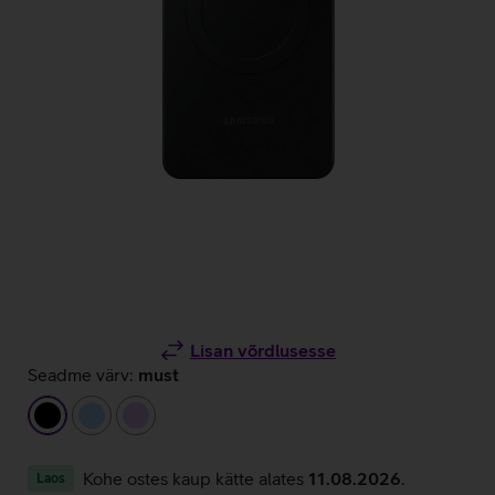
Lisan võrdlusesse
Seadme värv:
must
must
helesinine
helelilla
Kohe ostes kaup kätte alates
11.08.2026
.
Laos