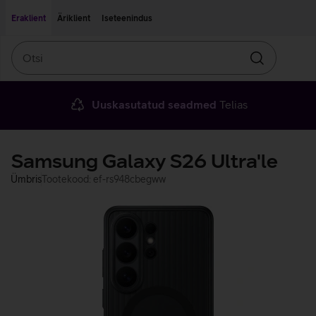
Liigu edasi põhisisu juurde
Ligipääsetavus
Eraklient
Äriklient
Iseteenindus
Otsi
Otsin
Uuskasutatud seadmed
Telias
Samsung Galaxy S26 Ultra'le
Ümbris
Tootekood: ef-rs948cbegww