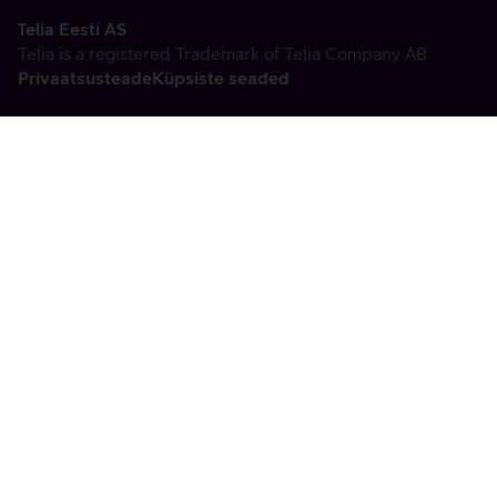
Telia Eesti AS
Telia is a registered Trademark of Telia Company AB
Privaatsusteade
Küpsiste seaded
Vabandame, tekkis
tehniline viga