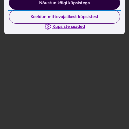
Nõustun kõigi küpsistega
Keeldun mittevajalikest küpsistest
Küpsiste seaded