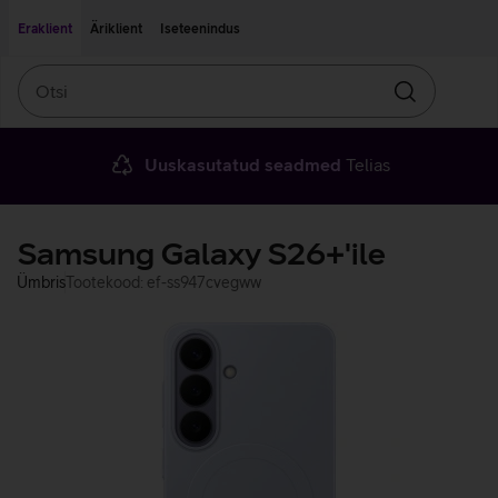
Liigu edasi põhisisu juurde
Ligipääsetavus
Eraklient
Äriklient
Iseteenindus
Otsi
Otsin
Uuskasutatud seadmed
Telias
Samsung Galaxy S26+'ile
Ümbris
Tootekood: ef-ss947cvegww