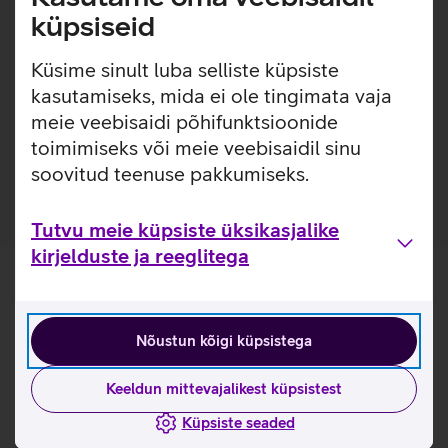
lisakaitsekihi. Nii on tagatud telefoni kindel haare ja kaitse
küpsiseid
kriimustuste eest, ilma et ümbrist liialt telefoni ümber
tunneksid. Lisaks on ümbrise sisse ehitatud Qi toega
Küsime sinult luba selliste küpsiste
magnetrõngas, tänu millele kinnituvad Qi magnettoega (või
kasutamiseks, mida ei ole tingimata vaja
MagSafe) lisatarvikud sinna tugevalt ja lihtsalt.
meie veebisaidi põhifunktsioonide
Kõigest 0,95 mm paksune ümbris sisseehitatud Qi
toimimiseks või meie veebisaidil sinu
magnetiga.
soovitud teenuse pakkumiseks.
Tutvu meie küpsiste üksikasjalike
kirjelduste ja reeglitega
Nõustun kõigi küpsistega
Keeldun mittevajalikest küpsistest
Küpsiste seaded