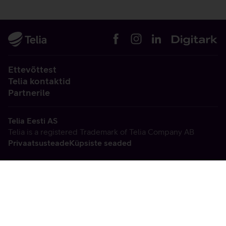
Ettevõttest
Telia kontaktid
Partnerile
Telia Eesti AS
Telia is a registered Trademark of Telia Company AB
Privaatsusteade
Küpsiste seaded