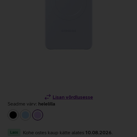
Lisan võrdlusesse
Seadme värv:
helelilla
must
helesinine
helelilla
Kohe ostes kaup kätte alates
10.08.2026
.
Laos