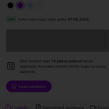
must
lilla
helesinine
valge
Kohe ostes kaup kätte alates
07.08.2026
.
Laos
Andmete
laadimine
Andmete
Kõiki tooteid saad
14 päeva jooksul
tasuta
laadimine
tagastada. Kuupakkumistele kehtib lisaks ka tasuta
saatmine.
Lisan ostukorvi
Lisainfo
Tehnilised andmed
Toot