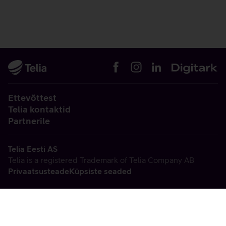
Ettevõttest
Telia kontaktid
Partnerile
Telia Eesti AS
Telia is a registered Trademark of Telia Company AB
Privaatsusteade
Küpsiste seaded