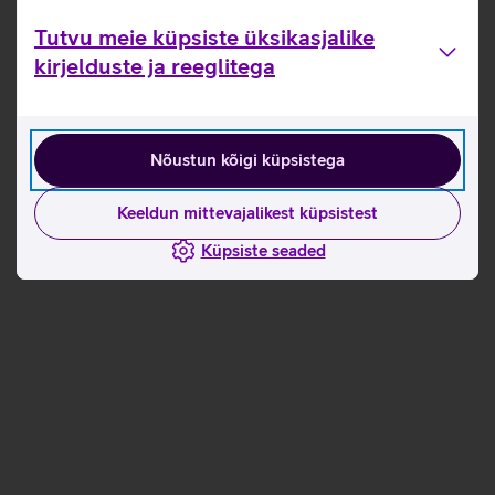
Tutvu meie küpsiste üksikasjalike
kirjelduste ja reeglitega
Nõustun kõigi küpsistega
Keeldun mittevajalikest küpsistest
Küpsiste seaded