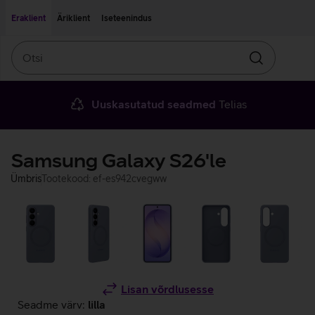
Liigu edasi põhisisu juurde
Ligipääsetavus
Eraklient
Äriklient
Iseteenindus
Otsi
Otsin
Uuskasutatud seadmed
Telias
Samsung Galaxy S26'le
Ümbris
Tootekood: ef-es942cvegww
Lisan võrdlusesse
Seadme värv:
lilla