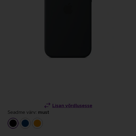
Lisan võrdlusesse
Seadme värv:
must
must
tumesinine
oranž