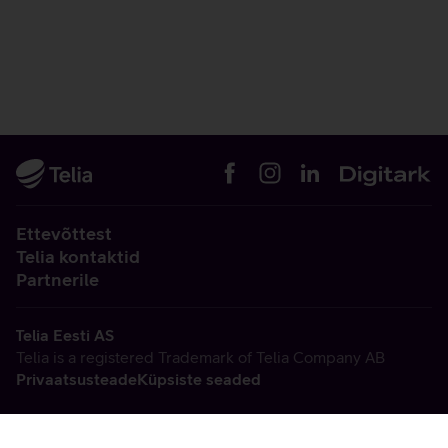
Ettevõttest
Telia kontaktid
Partnerile
Telia Eesti AS
Telia is a registered Trademark of Telia Company AB
Privaatsusteade
Küpsiste seaded