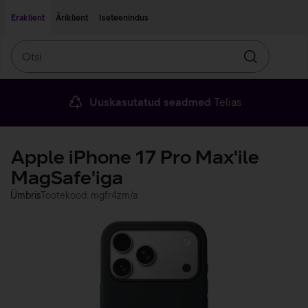
Liigu edasi põhisisu juurde
Ligipääsetavus
Eraklient
Äriklient
Iseteenindus
Otsi
Otsin
Uuskasutatud seadmed
Telias
Apple iPhone 17 Pro Max'ile
MagSafe'iga
Ümbris
Tootekood: mgfr4zm/a