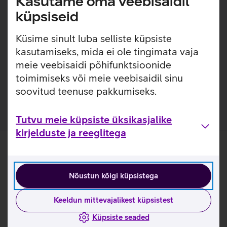
Kasutame oma veebisaidil
magnetid, mis muudavad ümbrise kinnitamise ja
küpsiseid
eemaldamise väga lihtsaks. Ümbrisega on võimalik
kasutada Qi või MagSafe juhtmevaba laadimist ilma seda
Küsime sinult luba selliste küpsiste
eemaldamata. Lisaks saab ümbrise tagaküljele mugavalt
kasutamiseks, mida ei ole tingimata vaja
kinnitada ka rahatasku.
meie veebisaidi põhifunktsioonide
Ümbris, mis ei muuda värvi ega muutu kollaseks. 1-
toimimiseks või meie veebisaidil sinu
aastane garantii tootja poolt.
soovitud teenuse pakkumiseks.
Tutvu meie küpsiste üksikasjalike
kirjelduste ja reeglitega
Nõustun kõigi küpsistega
Keeldun mittevajalikest küpsistest
Küpsiste seaded