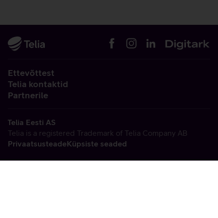
Ettevõttest
Telia kontaktid
Partnerile
Telia Eesti AS
Telia is a registered Trademark of Telia Company AB
Privaatsusteade
Küpsiste seaded