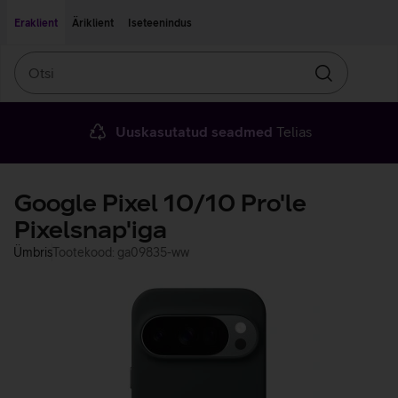
Liigu edasi põhisisu juurde
Ligipääsetavus
Eraklient
Äriklient
Iseteenindus
Otsi
Otsin
Uuskasutatud seadmed
Telias
Google Pixel 10/10 Pro'le
Pixelsnap'iga
Ümbris
Tootekood: ga09835-ww