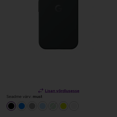
Lisan võrdlusesse
Seadme värv:
must
must
sinine
hall
helesinine
heleroheline
laimiroheline
valge