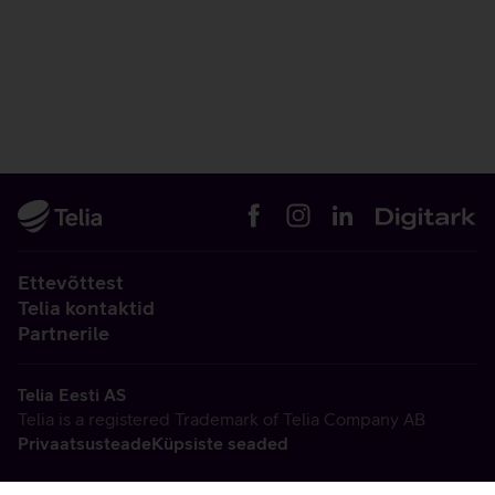
Ettevõttest
Telia kontaktid
Partnerile
Telia Eesti AS
Telia is a registered Trademark of Telia Company AB
Privaatsusteade
Küpsiste seaded