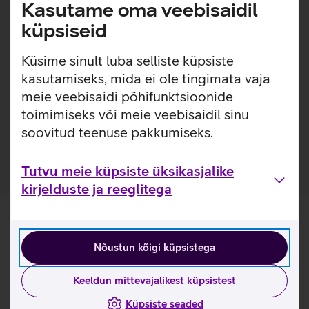
Lisainfo
Kasutame oma veebisaidil
Õhuke, kerge ja lihtsasti kinnitatav ümbris, millel on
sisseehitatud MagSafe magnetid, mis muudavad ümbrise
küpsiseid
kinnitamise ja eemaldamise väga lihtsaks. Ümbrisega on
võimalik kasutada Qi või MagSafe juhtmevaba laadimist
Küsime sinult luba selliste küpsiste
ilma seda eemaldamata. Lisaks saab ümbrise tagaküljele
kasutamiseks, mida ei ole tingimata vaja
mugavalt kinnitada ka rahatasku. Ümbris on mikrofiiber
meie veebisaidi põhifunktsioonide
sisuga, tagamaks telefonile kaitse mikrokriimustuste eest
toimimiseks või meie veebisaidil sinu
juhuks, kui tolm ja mustus satuvad telefoni ja ümbrise
soovitud teenuse pakkumiseks.
vahele.
Tutvu meie küpsiste üksikasjalike
kirjelduste ja reeglitega
Nõustun kõigi küpsistega
Keeldun mittevajalikest küpsistest
Küpsiste seaded