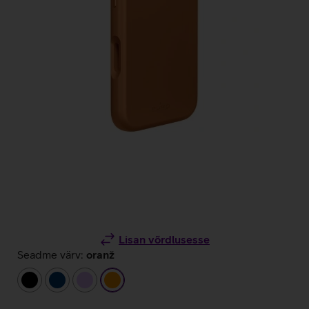
Lisan võrdlusesse
Seadme värv:
oranž
must
tumesinine
helelilla
oranž