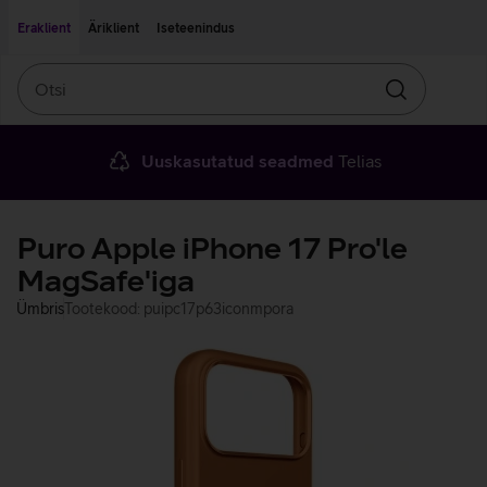
Liigu edasi põhisisu juurde
Ligipääsetavus
Eraklient
Äriklient
Iseteenindus
Otsi
Otsin
Uuskasutatud seadmed
Telias
Puro Apple iPhone 17 Pro'le
MagSafe'iga
Ümbris
Tootekood: puipc17p63iconmpora