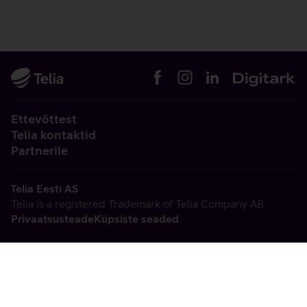
Ettevõttest
Telia kontaktid
Partnerile
Telia Eesti AS
Telia is a registered Trademark of Telia Company AB
Privaatsusteade
Küpsiste seaded