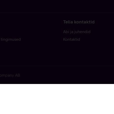
Telia kontaktid
Abi ja juhendid
 tingimused
Kontaktid
 Company AB