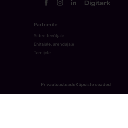
Partnerile
Sideettevõtjale
Ehitajale, arendajale
Tarnijale
Privaatsusteade
Küpsiste seaded