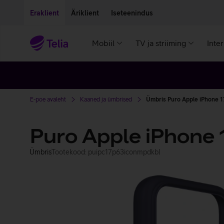
Liigu edasi põhisisu juurde
Ligipääsetavus
Eraklient
Äriklient
Iseteenindus
Mobiil
TV ja striiming
Inte
E-poe avaleht
Kaaned ja ümbrised
Ümbris Puro Apple iPhone 17
Puro Apple iPhone 
Ümbris
Tootekood: puipc17p63iconmpdkbl