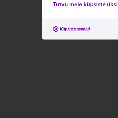
Tutvu meie küpsiste üksik
Küpsiste seaded