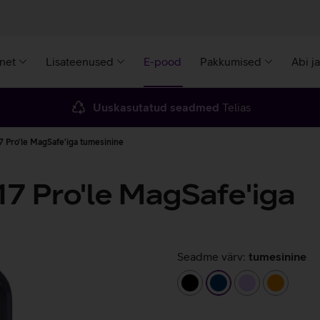
rnet
Lisateenused
E-pood
Pakkumised
Abi j
Uuskasutatud seadmed
Telias
 Pro'le MagSafe'iga tumesinine
17 Pro'le MagSafe'iga
Seadme värv:
tumesinine
must
tumesinine
helelilla
oranž