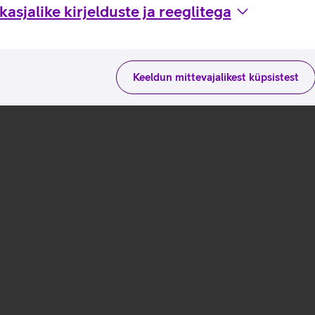
asjalike kirjelduste ja reeglitega
Keeldun mittevajalikest küpsistest