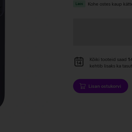
Kohe ostes kaup kätt
Laos
Andmete
laadimine
Andmete
Kõiki tooteid saad
1
laadimine
kehtib lisaks ka tasu
Lisan ostukorvi