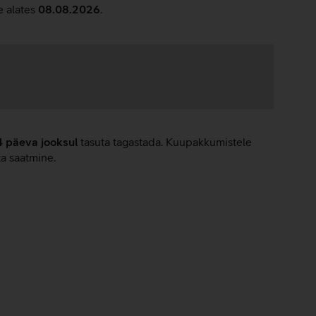
e alates
08.08.2026
.
4 päeva jooksul
tasuta tagastada. Kuupakkumistele
ta saatmine.