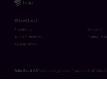
Ettevõttest
Ettevõttest
Hinnakiri
Telia ühiskonnas
Lepingud ja
Karjäär Telias
Telia Eesti AS
Telia is a registered Trademark of Telia