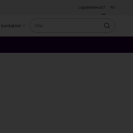
Ligipääsetavus
ET
RU
Otsi
a kontaktid
Otsin