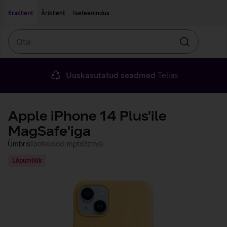
Liigu edasi põhisisu juurde
Ligipääsetavus
Eraklient
Äriklient
Iseteenindus
Otsi
Otsin
Uuskasutatud seadmed
Telias
Apple iPhone 14 Plus'ile
MagSafe'iga
Ümbris
Tootekood: mptd3zm/a
Lõpumüük