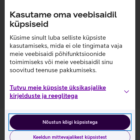
Lisainfo
MagSafe - ülim mugavus ja kvaliteet käivad
Kasutame oma veebisaidil
käsikäes.
küpsiseid
Pehme välispinnaga, lihtsasti kinnitatav silikoonümbris,
Küsime sinult luba selliste küpsiste
millel on sisseehitatud MagSafe magnetid, mis muudavad
kasutamiseks, mida ei ole tingimata vaja
ümbrise kinnitamise ja eemaldamise väga lihtsaks.
Ümbrise seespool on pehme mikrokiust vooder, mis tagab
meie veebisaidi põhifunktsioonide
telefonile veelgi suurema kaitse. Ümbrisega on võimalik
toimimiseks või meie veebisaidil sinu
kasutada Qi või MagSafe juhtmevaba laadimist ilma seda
soovitud teenuse pakkumiseks.
eemaldamata. Lisaks saab ümbrise tagaküljele mugavalt
kinnitada ka rahatasku.
Tutvu meie küpsiste üksikasjalike
kirjelduste ja reeglitega
Nõustun kõigi küpsistega
Keeldun mittevajalikest küpsistest