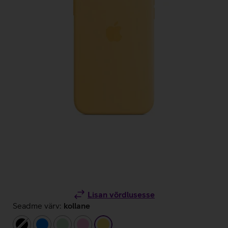
Lisan võrdlusesse
Seadme värv:
kollane
must
sinine
heleroheline
heleroosa
kollane