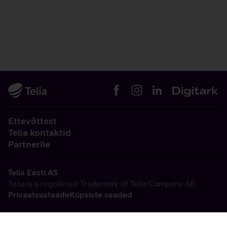
Ettevõttest
Telia kontaktid
Partnerile
Telia Eesti AS
Telia is a registered Trademark of Telia Company AB
Privaatsusteade
Küpsiste seaded