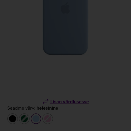
Lisan võrdlusesse
Seadme värv:
helesinine
must
tumeroheline
helesinine
heleroosa