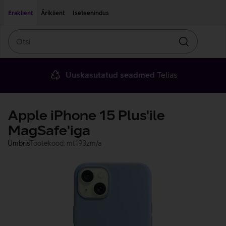
Liigu edasi põhisisu juurde
Ligipääsetavus
Eraklient
Äriklient
Iseteenindus
Otsi
Otsin
Uuskasutatud seadmed
Telias
Apple iPhone 15 Plus'ile
MagSafe'iga
Ümbris
Tootekood: mt193zm/a