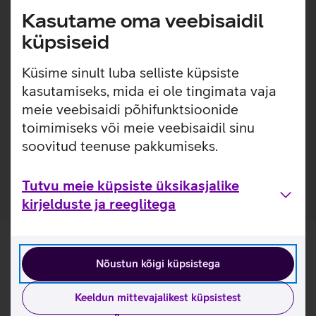
Lisainfo
Kasutame oma veebisaidil
käsikäes.
küpsiseid
Pehme välispinnaga, lihtsasti kinnitatav silikoonümbris,
millel on sisseehitatud MagSafe magnetid, mis muudavad
Küsime sinult luba selliste küpsiste
ümbrise kinnitamise ja eemaldamise väga lihtsaks.
kasutamiseks, mida ei ole tingimata vaja
Ümbrise seespool on pehme mikrokiust vooder, mis tagab
meie veebisaidi põhifunktsioonide
telefonile veelgi suurema kaitse. Ümbrisega on võimalik
kasutada Qi või MagSafe juhtmevaba laadimist ilma seda
toimimiseks või meie veebisaidil sinu
eemaldamata. Lisaks saab ümbrise tagaküljele mugavalt
soovitud teenuse pakkumiseks.
kinnitada ka rahatasku.
Tutvu meie küpsiste üksikasjalike
kirjelduste ja reeglitega
Nõustun kõigi küpsistega
Keeldun mittevajalikest küpsistest