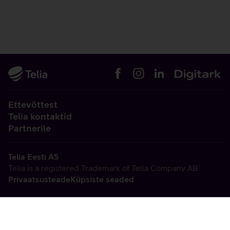
Ettevõttest
Telia kontaktid
Partnerile
Telia Eesti AS
Telia is a registered Trademark of Telia Company AB
Privaatsusteade
Küpsiste seaded