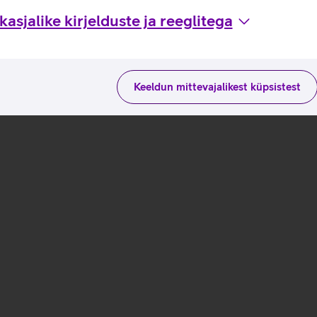
asjalike kirjelduste ja reeglitega
Keeldun mittevajalikest küpsistest