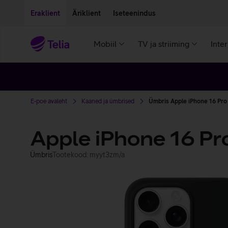
Liigu edasi põhisisu juurde
Ligipääsetavus
Eraklient
Äriklient
Iseteenindus
Mobiil
TV ja striiming
Inte
E-poe avaleht
Kaaned ja ümbrised
Ümbris Apple iPhone 16 Pro
Apple iPhone 16 Pr
Ümbris
Tootekood: myyt3zm/a