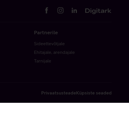
Partnerile
Sideettevõtjale
Ehitajale, arendajale
Tarnijale
Privaatsusteade
Küpsiste seaded