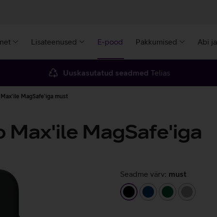
rnet
Lisateenused
E-pood
Pakkumised
Abi j
Uuskasutatud seadmed
Telias
 Max'ile MagSafe'iga must
o Max'ile MagSafe'iga
Seadme värv:
must
must
tumesinine
tumeroheline
hall