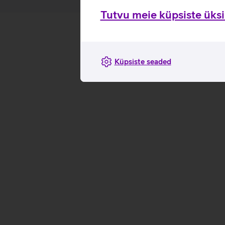
Tutvu meie küpsiste üksik
Küpsiste seaded