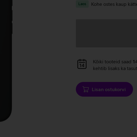
Kohe ostes kaup kätt
Laos
Andmete
laadimine
Andmete
Kõiki tooteid saad
1
laadimine
kehtib lisaks ka tasu
Lisan ostukorvi