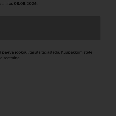
e alates
08.08.2026
.
4 päeva jooksul
tasuta tagastada. Kuupakkumistele
ta saatmine.