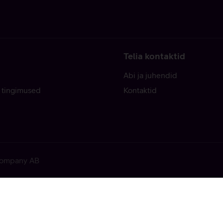
Telia kontaktid
Abi ja juhendid
 tingimused
Kontaktid
 Company AB