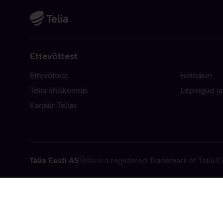
Ettevõttest
Ettevõttest
Hinnakiri
Telia ühiskonnas
Lepingud ja
Karjäär Telias
Telia Eesti AS
Telia is a registered Trademark of Telia