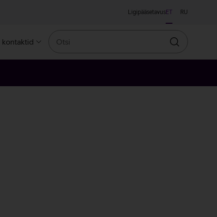
Ligipääsetavus
ET
RU
Otsi
a kontaktid
Otsin