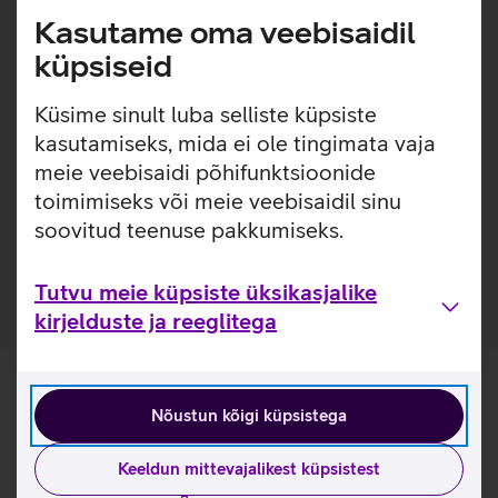
Lisainfo
Kasutame oma veebisaidil
käsikäes.
küpsiseid
Pehme välispinnaga, lihtsasti kinnitatav silikoonümbris,
millel on sisseehitatud MagSafe magnetid, mis muudavad
Küsime sinult luba selliste küpsiste
ümbrise kinnitamise ja eemaldamise väga lihtsaks.
kasutamiseks, mida ei ole tingimata vaja
Ümbrise seespool on pehme mikrokiust vooder, mis tagab
meie veebisaidi põhifunktsioonide
telefonile veelgi suurema kaitse. Ümbrisega on võimalik
kasutada Qi või MagSafe juhtmevaba laadimist ilma seda
toimimiseks või meie veebisaidil sinu
eemaldamata. Lisaks saab ümbrise tagaküljele mugavalt
soovitud teenuse pakkumiseks.
kinnitada ka rahatasku.
Tutvu meie küpsiste üksikasjalike
kirjelduste ja reeglitega
Nõustun kõigi küpsistega
Keeldun mittevajalikest küpsistest