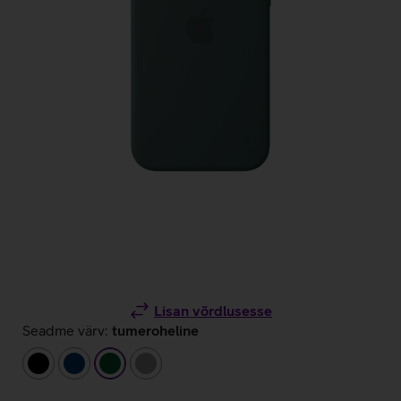
Lisan võrdlusesse
Seadme värv:
tumeroheline
must
tumesinine
tumeroheline
hall