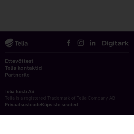
Ettevõttest
Telia kontaktid
Partnerile
Telia Eesti AS
Telia is a registered Trademark of Telia Company AB
Privaatsusteade
Küpsiste seaded