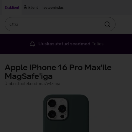
Liigu edasi põhisisu juurde
Ligipääsetavus
Eraklient
Äriklient
Iseteenindus
Otsi
Otsin
Uuskasutatud seadmed
Telias
Apple iPhone 16 Pro Max'ile
MagSafe'iga
Ümbris
Tootekood: ma7v4zm/a