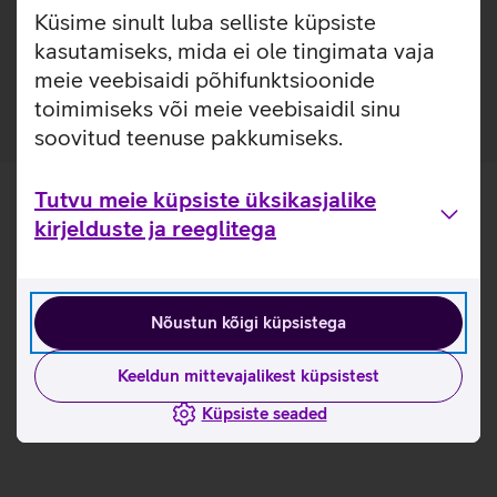
võimalik kasutada Qi või MagSafe juhtmevaba laadimist
Küsime sinult luba selliste küpsiste
ilma seda eemaldamata. Lisaks saab ümbrise tagaküljele
kasutamiseks, mida ei ole tingimata vaja
mugavalt kinnitada ka rahatasku.
meie veebisaidi põhifunktsioonide
toimimiseks või meie veebisaidil sinu
soovitud teenuse pakkumiseks.
Tutvu meie küpsiste üksikasjalike
kirjelduste ja reeglitega
Nõustun kõigi küpsistega
Keeldun mittevajalikest küpsistest
Küpsiste seaded