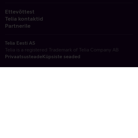
Ettevõttest
Telia kontaktid
Partnerile
Telia Eesti AS
Telia is a registered Trademark of Telia Company AB
Privaatsusteade
Küpsiste seaded