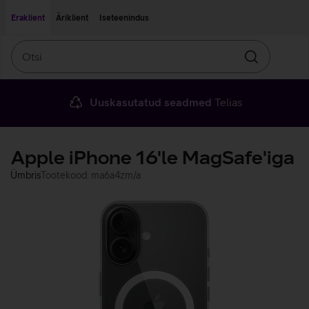
Liigu edasi põhisisu juurde
Ligipääsetavus
Eraklient
Äriklient
Iseteenindus
Otsi
Otsin
Uuskasutatud seadmed
Telias
Apple iPhone 16'le MagSafe'iga
Ümbris
Tootekood: ma6a4zm/a