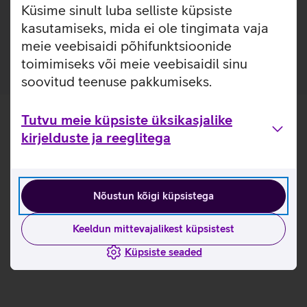
ümber telefoni ja jätab nähtavale seadme disaini ja
Küsime sinult luba selliste küpsiste
värvuse. Ümbrist on võimalik kasutada ka juhtmevabade
kasutamiseks, mida ei ole tingimata vaja
laadijatega.
meie veebisaidi põhifunktsioonide
toimimiseks või meie veebisaidil sinu
soovitud teenuse pakkumiseks.
Tutvu meie küpsiste üksikasjalike
kirjelduste ja reeglitega
Nõustun kõigi küpsistega
Keeldun mittevajalikest küpsistest
Küpsiste seaded