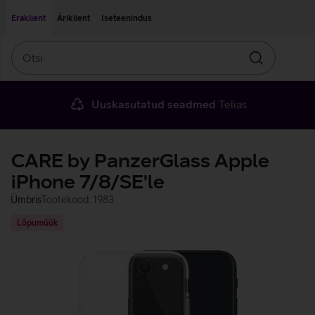
Liigu edasi põhisisu juurde
Ligipääsetavus
Eraklient
Äriklient
Iseteenindus
Otsi
Otsin
Uuskasutatud seadmed
Telias
CARE by PanzerGlass Apple
iPhone 7/8/SE'le
Ümbris
Tootekood: 1983
Lõpumüük