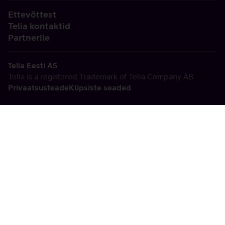
Ettevõttest
Telia kontaktid
Partnerile
Telia Eesti AS
Telia is a registered Trademark of Telia Company AB
Privaatsusteade
Küpsiste seaded