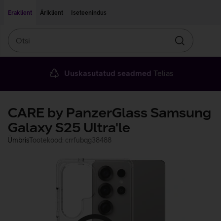
Liigu edasi põhisisu juurde
Ligipääsetavus
Eraklient
Äriklient
Iseteenindus
Otsi
Otsin
Uuskasutatud seadmed
Telias
CARE by PanzerGlass Samsung
Galaxy S25 Ultra'le
Ümbris
Tootekood: crrfubqg38488