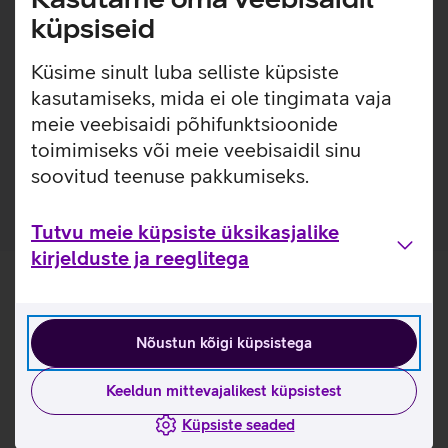
lihtsaks. Ümbrisega on võimalik kasutada Qi juhtmevaba
küpsiseid
laadimist ilma seda eemaldamata. Lisaks saab ümbrise
tagaküljele mugavalt kinnitada ka rahatasku.
Küsime sinult luba selliste küpsiste
Ümbris, mis ei muuda värvi ega muutu kollaseks. 1-
kasutamiseks, mida ei ole tingimata vaja
aastane garantii tootja poolt.
meie veebisaidi põhifunktsioonide
Ümbris on valmistatud 100% taaskasutatud
toimimiseks või meie veebisaidil sinu
materjalidest.
soovitud teenuse pakkumiseks.
Tutvu meie küpsiste üksikasjalike
kirjelduste ja reeglitega
Nõustun kõigi küpsistega
Keeldun mittevajalikest küpsistest
Küpsiste seaded