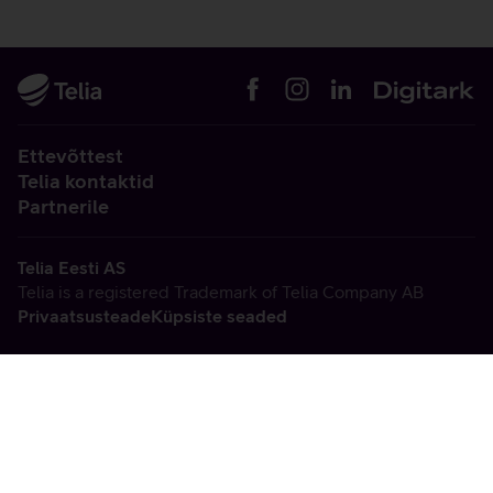
Ettevõttest
Telia kontaktid
Partnerile
Telia Eesti AS
Telia is a registered Trademark of Telia Company AB
Privaatsusteade
Küpsiste seaded