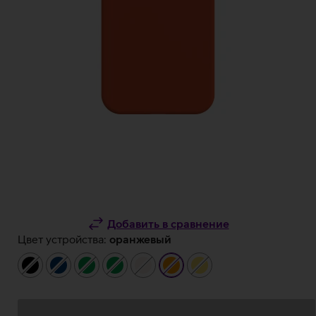
Добавить в сравнение
Цвет устройства:
оранжевый
чёрный
тёмно-
зелёный
зелёный
бежевый
оранжевый
жёлтый
синий