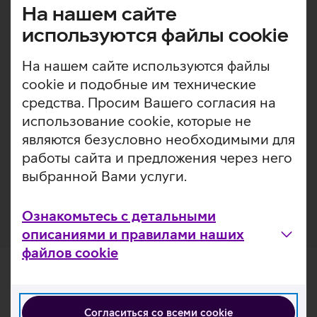
На нашем сайте
Ümbris on varustatud spetsiaalse magnet rõngaga, mis
tagab muretu MagSafe juhtmevaba laadimise. Lisaks on
используются файлы cookie
ümbrise materjalina kasutatud antibakteriaalseid
ühendeid, mis on tõhusad ka COVID-19 viirusele.
На нашем сайте используются файлы
Antibakteriaalne ümbris aitab tagada sinu telefoni
cookie и подобные им технические
pindadel igapäevase hügieeni.
средства. Просим Вашего согласия на
использование cookie, которые не
Kaitseümbris on valmistatud 50% taaskasutatud
plastikust, pakend on aga 100% taaskasutatud paberist.
являются безусловно необходимыми для
Soovitame juurde vaadata ka antibakteriaalse
работы сайта и предложения через него
funktsionaalsusega kaitseklaase KEY ja PanzerGlass’i
выбранной Вами услуги.
mudelivalikust.
Ознакомьтесь с детальными
описаниями и правилами наших
файлов cookie
Согласиться со всеми cookie