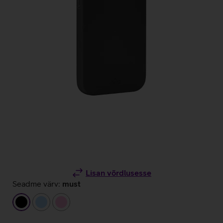
Lisan võrdlusesse
Seadme värv:
must
must
helesinine
heleroosa