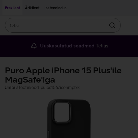
Liigu edasi põhisisu juurde
Ligipääsetavus
Eraklient
Äriklient
Iseteenindus
Otsi
Otsin
Uuskasutatud seadmed
Telias
Puro Apple iPhone 15 Plus'ile
MagSafe'iga
Ümbris
Tootekood: puipc1567iconmpblk