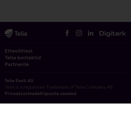
Ettevõttest
Telia kontaktid
Partnerile
Telia Eesti AS
Telia is a registered Trademark of Telia Company AB
Privaatsusteade
Küpsiste seaded