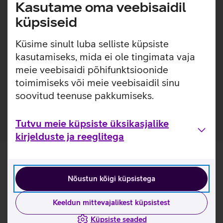
Lisainfo
Kasutame oma veebisaidil
Õhuke, kerge ja lihtsasti kinnitatav ümbris, millel on
sisseehitatud MagSafe magnetid, mis muudavad ümbrise
küpsiseid
kinnitamise ja eemaldamise väga lihtsaks. Ümbrisega on
võimalik kasutada Qi või MagSafe juhtmevaba laadimist
Küsime sinult luba selliste küpsiste
ilma seda eemaldamata. Lisaks saab ümbrise tagaküljele
kasutamiseks, mida ei ole tingimata vaja
mugavalt kinnitada ka rahatasku. Ümbris on mikrofiiber
meie veebisaidi põhifunktsioonide
sisuga, tagamaks telefonile kaitse mikrokriimustuste eest
toimimiseks või meie veebisaidil sinu
juhuks, kui tolm ja mustus satuvad telefoni ja ümbrise
soovitud teenuse pakkumiseks.
vahele.
Tutvu meie küpsiste üksikasjalike
kirjelduste ja reeglitega
Nõustun kõigi küpsistega
Keeldun mittevajalikest küpsistest
Küpsiste seaded