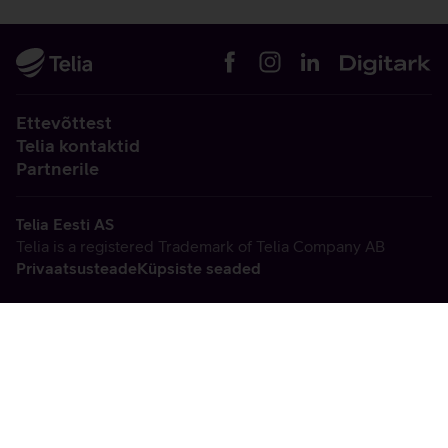
Ettevõttest
Telia kontaktid
Partnerile
Telia Eesti AS
Telia is a registered Trademark of Telia Company AB
Privaatsusteade
Küpsiste seaded