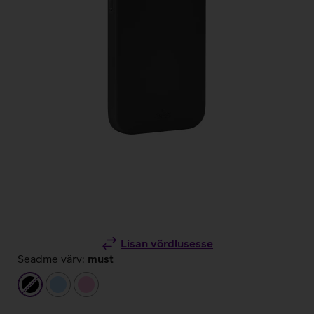
Lisan võrdlusesse
Seadme värv:
must
must
helesinine
heleroosa