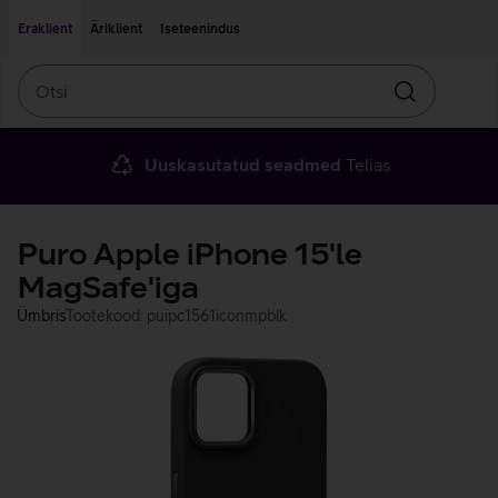
Liigu edasi põhisisu juurde
Ligipääsetavus
Eraklient
Äriklient
Iseteenindus
Otsi
Otsin
Uuskasutatud seadmed
Telias
Puro Apple iPhone 15'le
MagSafe'iga
Ümbris
Tootekood: puipc1561iconmpblk