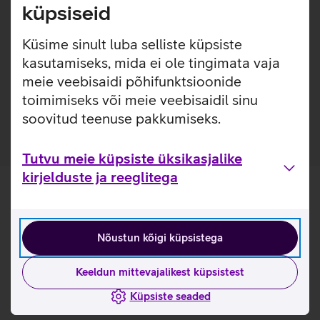
kinnitamise ja eemaldamise väga lihtsaks. Ümbrisega on
küpsiseid
võimalik kasutada Qi või MagSafe juhtmevaba laadimist
ilma seda eemaldamata. Lisaks saab ümbrise tagaküljele
Küsime sinult luba selliste küpsiste
mugavalt kinnitada ka rahatasku. Ümbris on mikrofiiber
kasutamiseks, mida ei ole tingimata vaja
sisuga, tagamaks telefonile kaitse mikrokriimustuste eest
meie veebisaidi põhifunktsioonide
juhuks, kui tolm ja mustus satuvad telefoni ja ümbrise
toimimiseks või meie veebisaidil sinu
vahele.
soovitud teenuse pakkumiseks.
Tutvu meie küpsiste üksikasjalike
kirjelduste ja reeglitega
Nõustun kõigi küpsistega
Keeldun mittevajalikest küpsistest
Küpsiste seaded