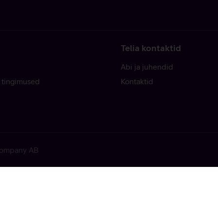
Telia kontaktid
Abi ja juhendid
 tingimused
Kontaktid
 Company AB