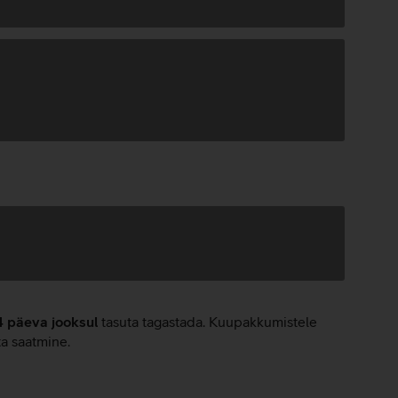
4 päeva jooksul
tasuta tagastada. Kuupakkumistele
ta saatmine.