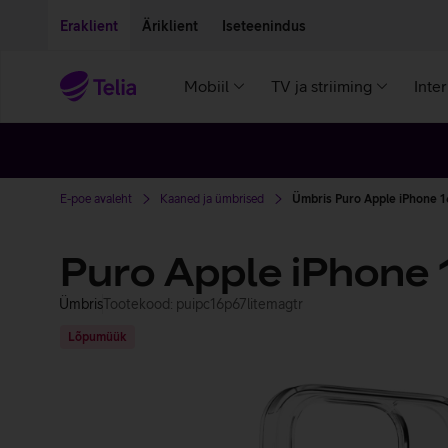
Liigu edasi põhisisu juurde
Ligipääsetavus
Eraklient
Äriklient
Iseteenindus
Mobiil
TV ja striiming
Inte
E-poe avaleht
Kaaned ja ümbrised
Ümbris Puro Apple iPhone 1
Puro Apple iPhone 
Ümbris
Tootekood: puipc16p67litemagtr
Lõpumüük