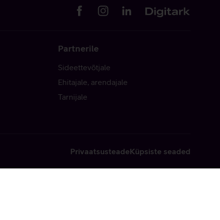
Partnerile
Sideettevõtjale
Ehitajale, arendajale
Tarnijale
Privaatsusteade
Küpsiste seaded