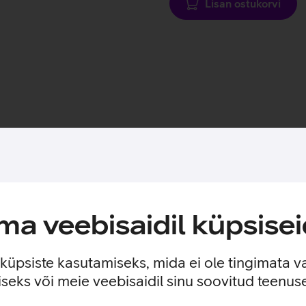
Lisan ostukorvi
Toote saadavus
a veebisaidil küpsisei
n sisseehitatud MagSafe magnetid, mis muudavad ümbrise kinnitam
 ilma seda eemaldamata. Lisaks saab ümbrise tagaküljele mugava
e küpsiste kasutamiseks, mida ei ole tingimata v
seks või meie veebisaidil sinu soovitud teenu