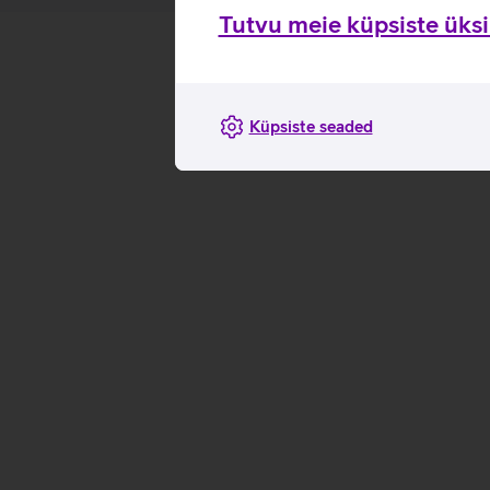
Tutvu meie küpsiste üksik
Küpsiste seaded