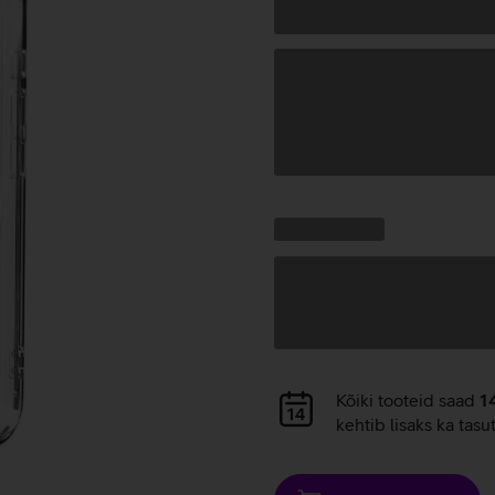
Andmete
laadimine
Kampaania
Andmete
pakkumised:
laadimine
Andmete
Kõiki tooteid saad
1
laadimine
kehtib lisaks ka tasu