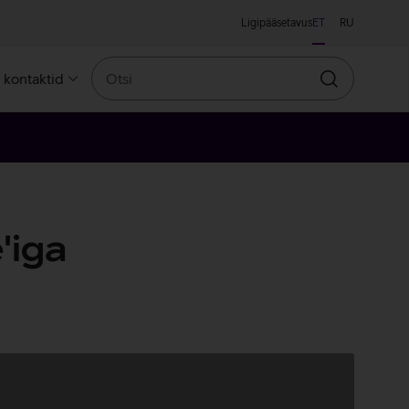
Ligipääsetavus
ET
RU
Otsi
a kontaktid
Otsin
'iga