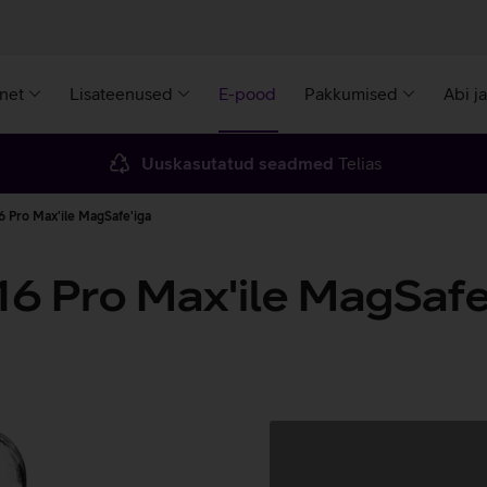
rnet
Lisateenused
E-pood
Pakkumised
Abi j
Uuskasutatud seadmed
Telias
6 Pro Max'ile MagSafe'iga
16 Pro Max'ile MagSafe