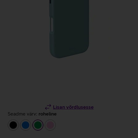
Lisan võrdlusesse
Seadme värv:
roheline
must
sinine
roheline
heleroosa