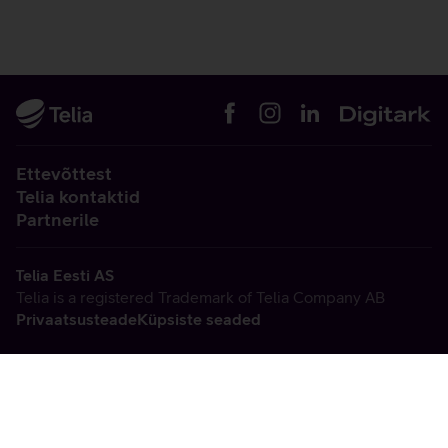
Ettevõttest
Telia kontaktid
Partnerile
Telia Eesti AS
Telia is a registered Trademark of Telia Company AB
Privaatsusteade
Küpsiste seaded