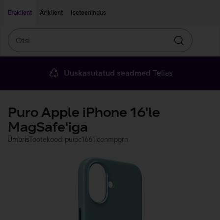
Liigu edasi põhisisu juurde
Ligipääsetavus
Eraklient
Äriklient
Iseteenindus
Otsi
Otsin
Uuskasutatud seadmed
Telias
Puro Apple iPhone 16'le
MagSafe'iga
Ümbris
Tootekood: puipc1661iconmpgrn