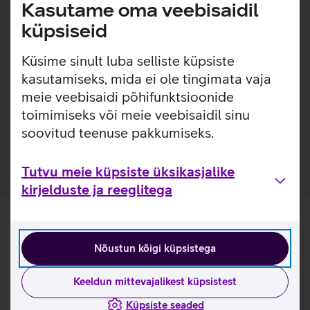
Lisainfo
Kasutame oma veebisaidil
Õhuke, kerge ja lihtsasti kinnitatav ümbris, millel on
sisseehitatud MagSafe magnetid, mis muudavad ümbrise
küpsiseid
kinnitamise ja eemaldamise väga lihtsaks. Ümbrisega on
võimalik kasutada Qi või MagSafe juhtmevaba laadimist
Küsime sinult luba selliste küpsiste
ilma seda eemaldamata. Lisaks saab ümbrise tagaküljele
kasutamiseks, mida ei ole tingimata vaja
mugavalt kinnitada ka rahatasku. Ümbris on mikrofiiber
meie veebisaidi põhifunktsioonide
sisuga, tagamaks telefonile kaitse mikrokriimustuste eest
toimimiseks või meie veebisaidil sinu
juhuks, kui tolm ja mustus satuvad telefoni ja ümbrise
soovitud teenuse pakkumiseks.
vahele.
Tutvu meie küpsiste üksikasjalike
kirjelduste ja reeglitega
Nõustun kõigi küpsistega
Keeldun mittevajalikest küpsistest
Küpsiste seaded