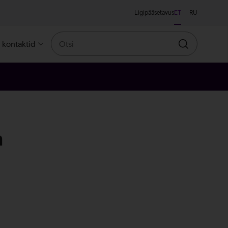
Ligipääsetavus
ET
RU
Otsi
a kontaktid
Otsin
a