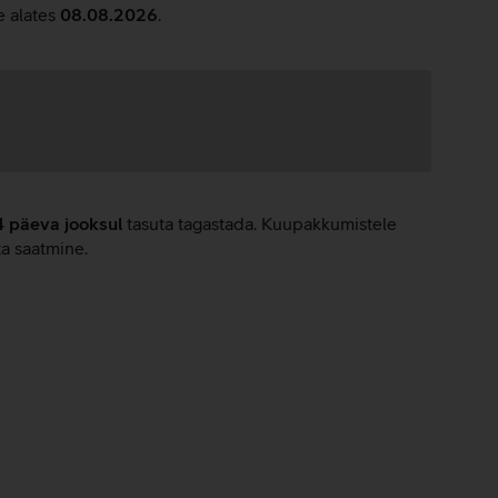
e alates
08.08.2026
.
4 päeva jooksul
tasuta tagastada. Kuupakkumistele
ta saatmine.