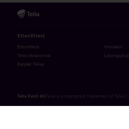
Ettevõttest
Ettevõttest
Hinnakiri
Telia ühiskonnas
Lepingud ja
Karjäär Telias
Telia Eesti AS
Telia is a registered Trademark of Telia