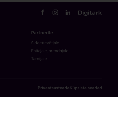
Partnerile
Sideettevõtjale
Ehitajale, arendajale
Tarnijale
Privaatsusteade
Küpsiste seaded