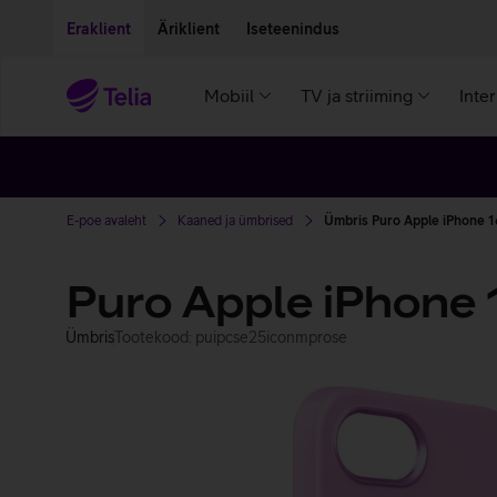
Liigu edasi põhisisu juurde
Ligipääsetavus
Eraklient
Äriklient
Iseteenindus
Mobiil
TV ja striiming
Inte
E-poe avaleht
Kaaned ja ümbrised
Ümbris Puro Apple iPhone 1
Puro Apple iPhone 
Ümbris
Tootekood: puipcse25iconmprose