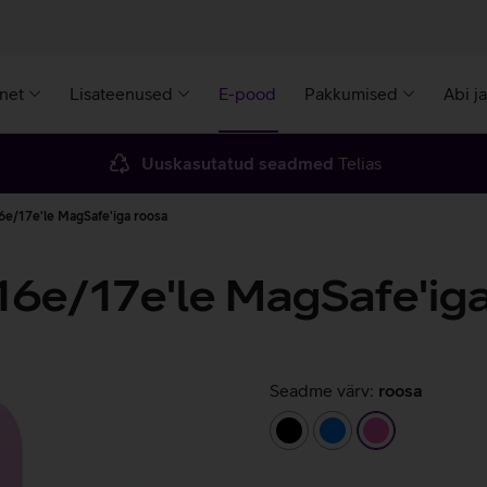
rnet
Lisateenused
E-pood
Pakkumised
Abi j
Uuskasutatud seadmed
Telias
6e/17e'le MagSafe'iga roosa
16e/17e'le MagSafe'ig
Seadme värv:
roosa
must
sinine
roosa