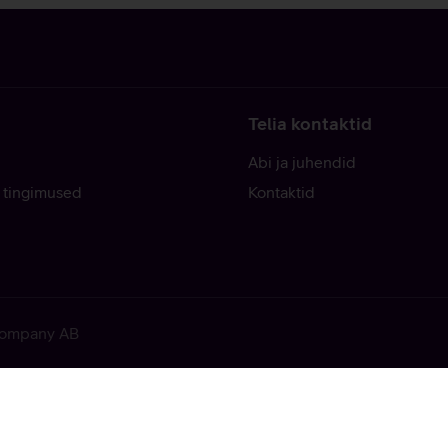
Telia kontaktid
Abi ja juhendid
 tingimused
Kontaktid
 Company AB