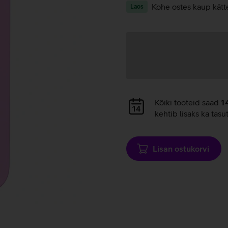
Kohe ostes kaup kätt
Laos
Andmete
laadimine
Andmete
Kõiki tooteid saad
1
laadimine
kehtib lisaks ka tasu
Lisan ostukorvi