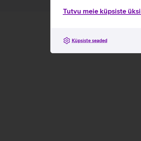
Tutvu meie küpsiste üksik
Küpsiste seaded