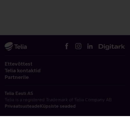
Ettevõttest
Telia kontaktid
Partnerile
Telia Eesti AS
Telia is a registered Trademark of Telia Company AB
Privaatsusteade
Küpsiste seaded