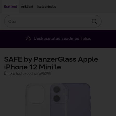
Liigu edasi põhisisu juurde
Ligipääsetavus
Eraklient
Äriklient
Iseteenindus
Otsi
Otsin
Uuskasutatud seadmed
Telias
SAFE by PanzerGlass Apple
iPhone 12 Mini'le
Ümbris
Tootekood: safe95298