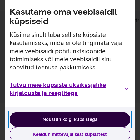
Kasutame oma veebisaidil
küpsiseid
Lisainfo
Tehnilised andmed
Toot
Küsime sinult luba selliste küpsiste
Lisainfo
kasutamiseks, mida ei ole tingimata vaja
SAFE by PanzerGlass õhuke silikoonümbris annab
meie veebisaidi põhifunktsioonide
optimaalse kaitse sinu telefonile. Ümbris sobitub ideaalselt
toimimiseks või meie veebisaidil sinu
ümber telefoni ja jätab nähtavale seadme disaini ja
soovitud teenuse pakkumiseks.
värvuse. Ümbrist on võimalik kasutada ka juhtmevabade
laadijatega.
Tutvu meie küpsiste üksikasjalike
kirjelduste ja reeglitega
Nõustun kõigi küpsistega
Keeldun mittevajalikest küpsistest