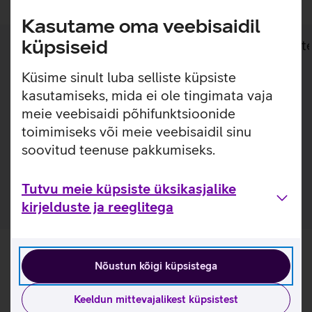
Kasutame oma veebisaidil
küpsiseid
Lisainfo
Tehnilised andmed
Toot
Küsime sinult luba selliste küpsiste
Lisainfo
kasutamiseks, mida ei ole tingimata vaja
SAFE by PanzerGlass õhuke silikoonümbris annab
meie veebisaidi põhifunktsioonide
optimaalse kaitse sinu telefonile. Ümbris sobitub ideaalselt
toimimiseks või meie veebisaidil sinu
ümber telefoni ja jätab nähtavale seadme disaini ja
soovitud teenuse pakkumiseks.
värvuse. Ümbrist on võimalik kasutada ka juhtmevabade
laadijatega.
Tutvu meie küpsiste üksikasjalike
kirjelduste ja reeglitega
Nõustun kõigi küpsistega
Keeldun mittevajalikest küpsistest