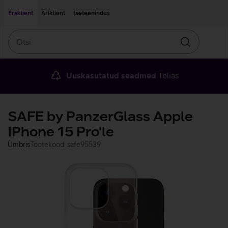
Liigu edasi põhisisu juurde
Ligipääsetavus
Eraklient
Äriklient
Iseteenindus
Otsi
Otsin
Uuskasutatud seadmed
Telias
SAFE by PanzerGlass Apple
iPhone 15 Pro'le
Ümbris
Tootekood: safe95539