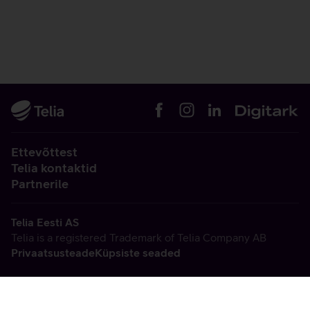
Ettevõttest
Telia kontaktid
Partnerile
Telia Eesti AS
Telia is a registered Trademark of Telia Company AB
Privaatsusteade
Küpsiste seaded