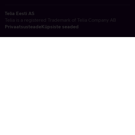
Telia Eesti AS
Telia is a registered Trademark of Telia Company AB
Privaatsusteade
Küpsiste seaded
Vabandame, tekkis
tehniline viga