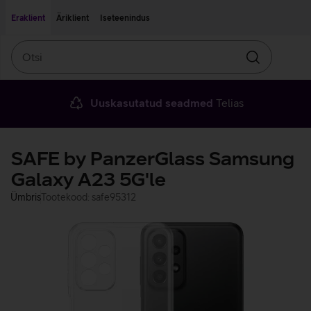
Liigu edasi põhisisu juurde
Ligipääsetavus
Eraklient
Äriklient
Iseteenindus
Otsi
Otsin
Uuskasutatud seadmed
Telias
SAFE by PanzerGlass Samsung
Galaxy A23 5G'le
Ümbris
Tootekood: safe95312