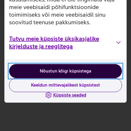
meie veebisaidi põhifunktsioonide
toimimiseks või meie veebisaidil sinu
soovitud teenuse pakkumiseks.
Tutvu meie küpsiste üksikasjalike
kirjelduste ja reeglitega
Nõustun kõigi küpsistega
Keeldun mittevajalikest küpsistest
Küpsiste seaded