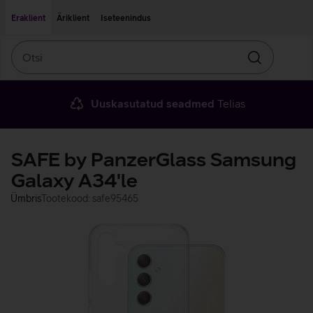
Liigu edasi põhisisu juurde
Ligipääsetavus
Eraklient
Äriklient
Iseteenindus
Otsi
Otsin
Uuskasutatud seadmed
Telias
SAFE by PanzerGlass Samsung
Galaxy A34'le
Ümbris
Tootekood: safe95465