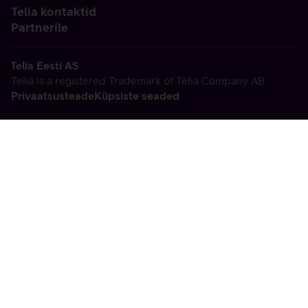
Telia kontaktid
Partnerile
Telia Eesti AS
Telia is a registered Trademark of Telia Company AB
Privaatsusteade
Küpsiste seaded
Vabandame, tekkis