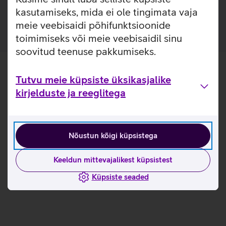
laadijatega.
kasutamiseks, mida ei ole tingimata vaja
meie veebisaidi põhifunktsioonide
toimimiseks või meie veebisaidil sinu
soovitud teenuse pakkumiseks.
Tutvu meie küpsiste üksikasjalike
kirjelduste ja reeglitega
Nõustun kõigi küpsistega
Keeldun mittevajalikest küpsistest
Küpsiste seaded