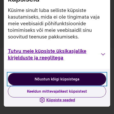
pehmest TPU materjalist, et kaitsta sinu telefoni
igapäevaste kriimustuste ja kukkumiste eest.
Küsime sinult luba selliste küpsiste
Kaitseümbrise materjal annab paindlikkuse selle hõlpsaks
kasutamiseks, mida ei ole tingimata vaja
eemaldamiseks. Kaarditasku on mõeldud ühe kaardi
meie veebisaidi põhifunktsioonide
hoiustamiseks.
toimimiseks või meie veebisaidil sinu
soovitud teenuse pakkumiseks.
Tutvu meie küpsiste üksikasjalike
kirjelduste ja reeglitega
Nõustun kõigi küpsistega
Keeldun mittevajalikest küpsistest
Küpsiste seaded