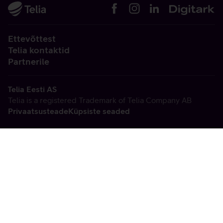
Ettevõttest
Telia kontaktid
Partnerile
Telia Eesti AS
Telia is a registered Trademark of Telia Company AB
Privaatsusteade
Küpsiste seaded