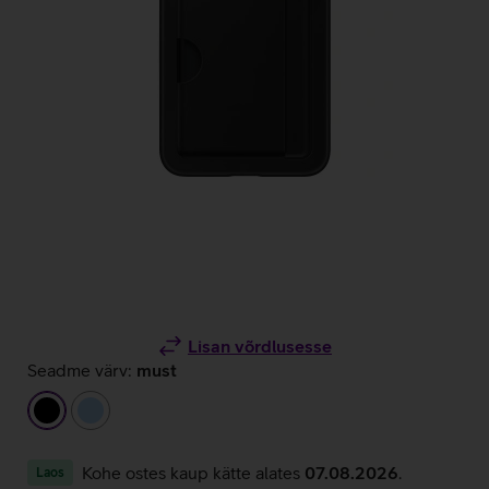
Lisan võrdlusesse
Seadme värv:
must
must
helesinine
Kohe ostes kaup kätte alates
07.08.2026
.
Laos