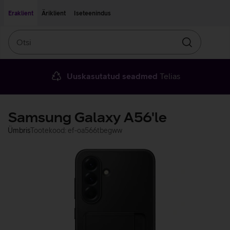
Liigu edasi põhisisu juurde
Ligipääsetavus
Eraklient
Äriklient
Iseteenindus
Otsi
Otsin
Uuskasutatud seadmed
Telias
Samsung Galaxy A56'le
Ümbris
Tootekood: ef-oa566tbegww