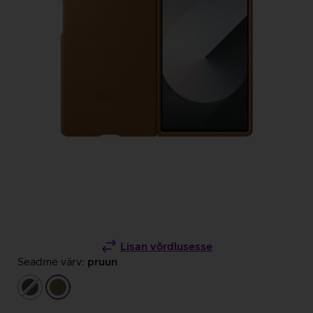
Lisan võrdlusesse
Seadme värv:
pruun
tumehall
pruun