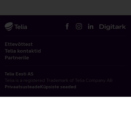
Ettevõttest
Telia kontaktid
Partnerile
Telia Eesti AS
Telia is a registered Trademark of Telia Company AB
Privaatsusteade
Küpsiste seaded