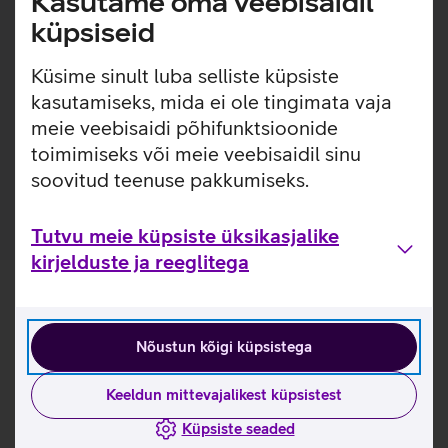
Kasutame oma veebisaidil
Lisainfo
Samsung Galaxy Fold6 mudelile disainitud ümbris, mis
küpsiseid
hoiab telefoni õhukesena, kaitstes samas esi- ja tagakülge
ning tagades pehme ja mugava käeshoidmise.
Küsime sinult luba selliste küpsiste
Keskkonnasõbralikust vegan nahast ümbrisel on sees
kasutamiseks, mida ei ole tingimata vaja
õhuke liimikiht, et tagada tugev püsivus seadme küljes.
meie veebisaidi põhifunktsioonide
Valmistatud ringlussevõetud plastikust.
toimimiseks või meie veebisaidil sinu
Pehme vegan nahk.
soovitud teenuse pakkumiseks.
Tutvu meie küpsiste üksikasjalike
kirjelduste ja reeglitega
Nõustun kõigi küpsistega
Keeldun mittevajalikest küpsistest
Küpsiste seaded