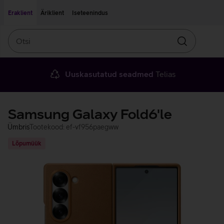
Liigu edasi põhisisu juurde
Ligipääsetavus
Eraklient
Äriklient
Iseteenindus
Otsi
Otsin
Uuskasutatud seadmed
Telias
Samsung Galaxy Fold6'le
Ümbris
Tootekood: ef-vf956paegww
Lõpumüük