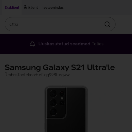
Liigu edasi põhisisu juurde
Ligipääsetavus
Eraklient
Äriklient
Iseteenindus
Otsi
Otsin
Uuskasutatud seadmed
Telias
Samsung Galaxy S21 Ultra'le
Ümbris
Tootekood: ef-qg998ttegww