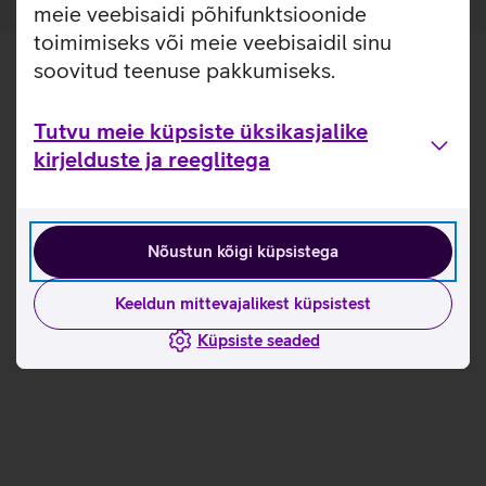
meie veebisaidi põhifunktsioonide
toimimiseks või meie veebisaidil sinu
soovitud teenuse pakkumiseks.
Tutvu meie küpsiste üksikasjalike
kirjelduste ja reeglitega
Nõustun kõigi küpsistega
Keeldun mittevajalikest küpsistest
Küpsiste seaded