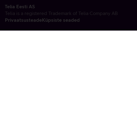
Telia Eesti AS
Telia is a registered Trademark of Telia Company AB
Privaatsusteade
Küpsiste seaded
Vabandame, tekkis
tehniline viga
tx:undefined:ut:null