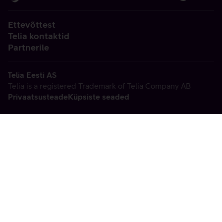
Ettevõttest
Telia kontaktid
Partnerile
Telia Eesti AS
Telia is a registered Trademark of Telia Company AB
Privaatsusteade
Küpsiste seaded