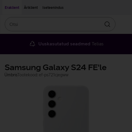
Liigu edasi põhisisu juurde
Ligipääsetavus
Eraklient
Äriklient
Iseteenindus
Otsi
Otsin
Uuskasutatud seadmed
Telias
Samsung Galaxy S24 FE'le
Ümbris
Tootekood: ef-ps721cjegww