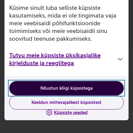
lisakaitsekihi jättes nähtavale seadme disaini. Nii on
Küsime sinult luba selliste küpsiste
tagatud telefoni kindel haare ja kaitse kriimustuste eest.
kasutamiseks, mida ei ole tingimata vaja
Ümbris on valmistatud taaskasutatud materjalidest.
meie veebisaidi põhifunktsioonide
toimimiseks või meie veebisaidil sinu
soovitud teenuse pakkumiseks.
Tutvu meie küpsiste üksikasjalike
kirjelduste ja reeglitega
Nõustun kõigi küpsistega
Keeldun mittevajalikest küpsistest
Küpsiste seaded