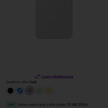
Lisan võrdlusesse
Seadme värv:
hall
must
sinine
hall
heleroheline
kollane
Kohe ostes kaup kätte alates
11.08.2026
.
Laos