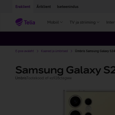
Liigu edasi põhisisu juurde
Ligipääsetavus
Eraklient
Äriklient
Iseteenindus
Mobiil
TV ja striiming
Inte
E-poe avaleht
Kaaned ja ümbrised
Ümbris Samsung Galaxy S24 
Samsung Galaxy S24
Ümbris
Tootekood: ef-xs928ctegww