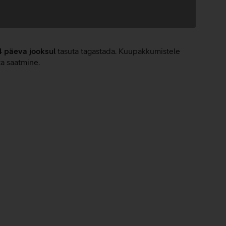
4 päeva jooksul
tasuta tagastada. Kuupakkumistele
ta saatmine.