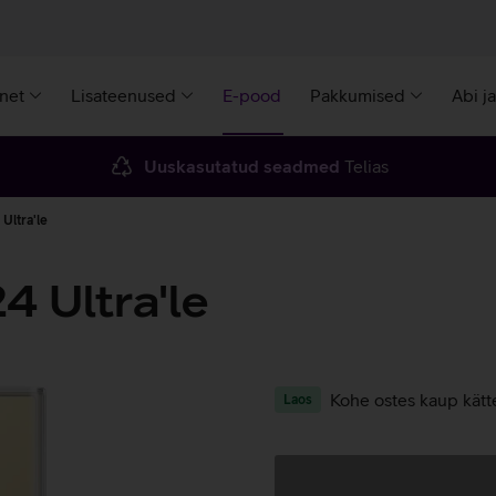
rnet
Lisateenused
E-pood
Pakkumised
Abi j
Uuskasutatud seadmed
Telias
Ultra'le
 Ultra'le
Kohe ostes kaup kätt
Laos