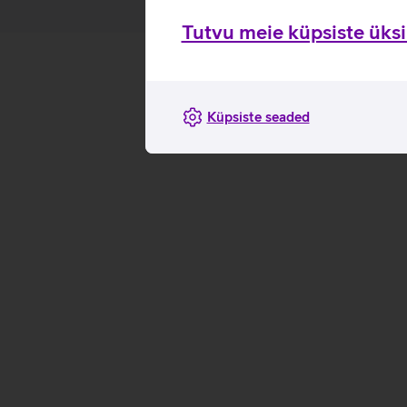
Tutvu meie küpsiste üksik
Küpsiste seaded