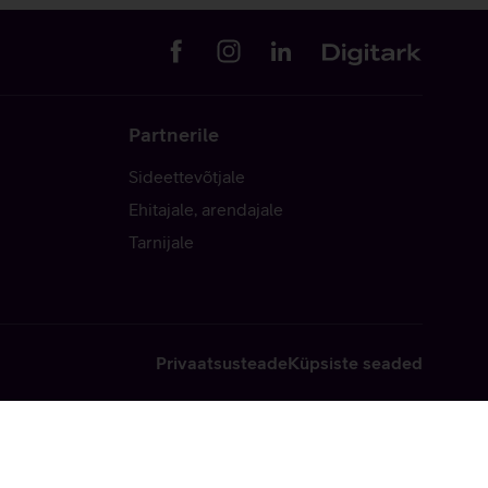
Partnerile
Sideettevõtjale
Ehitajale, arendajale
Tarnijale
Privaatsusteade
Küpsiste seaded