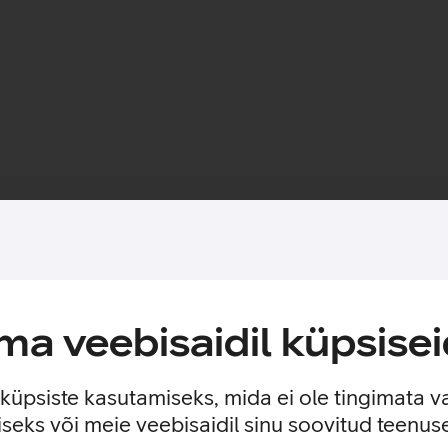
Toote saadavus
 käes hoida. Piisab vaid sõrme sisestamisest ümbrise küljes oleva
valisemalt. Läbipaistvast termoplastikust ümbris jätab telefoni o
a veebisaidil küpsisei
avalt ümbrise taha.
e küpsiste kasutamiseks, mida ei ole tingimata v
seks või meie veebisaidil sinu soovitud teenu