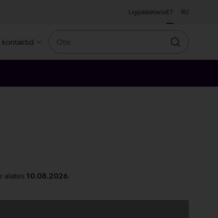
Ligipääsetavus
ET
RU
Otsi
a kontaktid
Otsin
e alates
10.08.2026
.