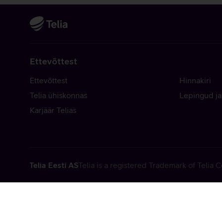
Ettevõttest
Ettevõttest
Hinnakiri
Telia ühiskonnas
Lepingud ja
Karjäär Telias
Telia Eesti AS
Telia is a registered Trademark of Telia