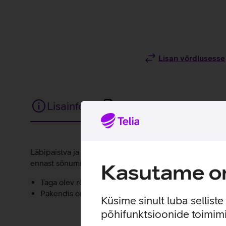
Lisan võrdlusesse
Lisainfo
Tehnilised andmed
Lisainfo
Läbipaistva ja stiilse ümbrisega saad telefoni mugavalt
ennast sõnumite saatmisel ning telefoni käsitlemisel tur
Kasutame om
Taga olev rõngas on eemaldatav.
Pakendis on kaasas ka randmepael, mis kinnitub mug
Küsime sinult luba sellist
põhifunktsioonide toimimi