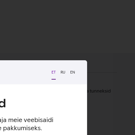
ET
RU
EN
sse rõngasse, et see oleks kindlalt käes ja tunneksid
riginaalvärvi nähtavale.
d
aja meie veebisaidi
se pakkumiseks.