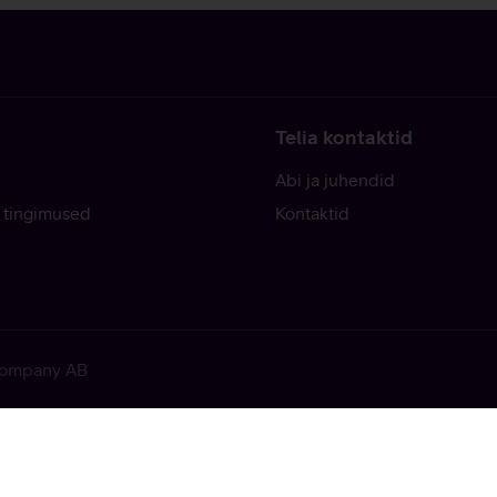
Telia kontaktid
Abi ja juhendid
 tingimused
Kontaktid
 Company AB