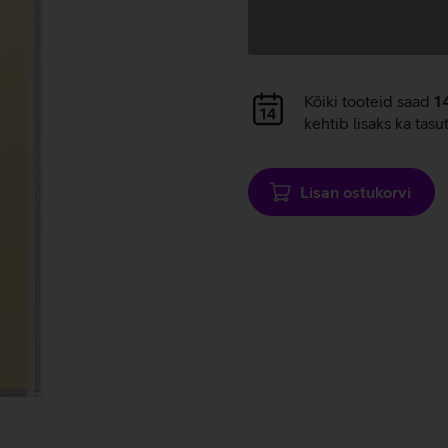
Andmete
laadimine
Andmete
Kõiki tooteid saad
1
laadimine
kehtib lisaks ka tasu
Lisan ostukorvi