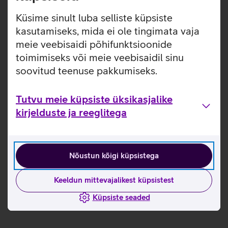
telefoni originaalvärvi nähtavale.
Küsime sinult luba selliste küpsiste
Taga olev rõngas on eemaldatav.
kasutamiseks, mida ei ole tingimata vaja
Pakendis on kaasas ka randmepael, mis kinnitub
meie veebisaidi põhifunktsioonide
mugavalt ümbrise taha.
toimimiseks või meie veebisaidil sinu
soovitud teenuse pakkumiseks.
Tutvu meie küpsiste üksikasjalike
kirjelduste ja reeglitega
Nõustun kõigi küpsistega
Keeldun mittevajalikest küpsistest
Küpsiste seaded