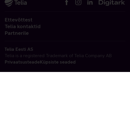
Ettevõttest
Telia kontaktid
Partnerile
Telia Eesti AS
Telia is a registered Trademark of Telia Company AB
Privaatsusteade
Küpsiste seaded