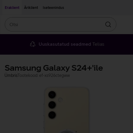
Liigu edasi põhisisu juurde
Ligipääsetavus
Eraklient
Äriklient
Iseteenindus
Otsi
Otsin
Uuskasutatud seadmed
Telias
Samsung Galaxy S24+'ile
Ümbris
Tootekood: ef-xs926ctegww