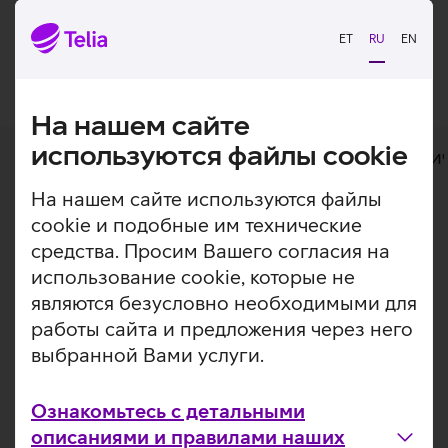
включает также бесплатную доставку.
ET
RU
EN
Добавить в корзину
На нашем сайте
используются файлы cookie
Дополнительная информация
Техни
На нашем сайте используются файлы
Дополнительная
cookie и подобные им технические
MagSafe — максимальный комфорт и
средства. Просим Вашего согласия на
качество идут рука об руку.
информация
использование cookie, которые не
Силиконовый чехол с мягкой внешней поверхностью и
являются безусловно необходимыми для
встроенными магнитами MagSafe, которые позволяют
работы сайта и предложения через него
очень легко вставлять телефон в чехол и снимать
выбранной Вами услуги.
чехол. Внутри чехла — мягкая подкладка из
микрофибры, обеспечивающая телефону еще более
надежную защиту. Использовать беспроводную
Ознакомьтесь с детальными
зарядку Qi или MagSafe можно, не вынимая телефон из
описаниями и правилами наших
чехла. Кроме того, к задней стороне чехла можно