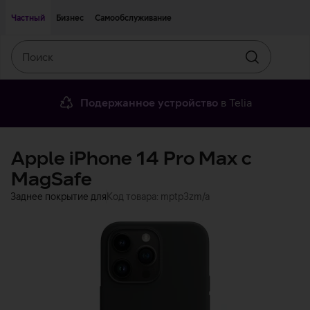
Двигаться дальше к основному контенту
Доступность
Частный
Бизнес
Самообслуживание
Поиск
Искать
Подержанное устройство
в Telia
Apple iPhone 14 Pro Max с
MagSafe
Заднее покрытие для
Код товара: mptp3zm/a