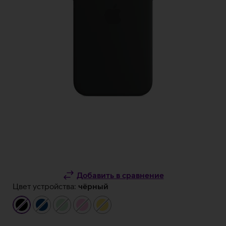
Добавить в сравнение
Цвет устройства:
чёрный
чёрный
тёмно-
светло-
светло-
жёлтый
синий
зеленый
розовый