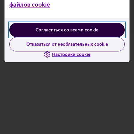
файлов cookie
прикрепить кошелек.
Согласиться со всеми cookie
Отказаться от необязательных cookie
Настройки cookie