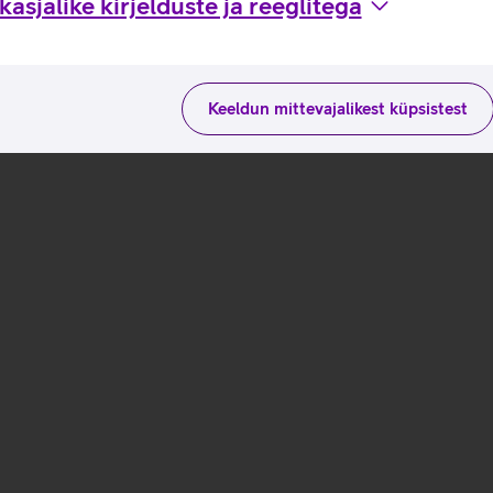
asjalike kirjelduste ja reeglitega
Keeldun mittevajalikest küpsistest