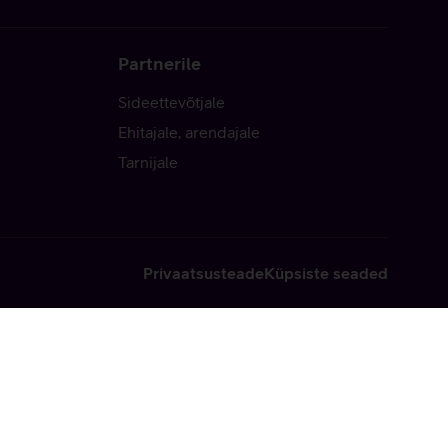
Partnerile
Sideettevõtjale
Ehitajale, arendajale
Tarnijale
Privaatsusteade
Küpsiste seaded