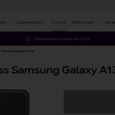
rnet
Lisateenused
E-pood
Pakkumised
Abi j
Uuskasutatud seadmed
Telias
 Samsung Galaxy A13'le
ss Samsung Galaxy A13