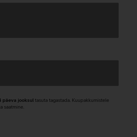
4 päeva jooksul
tasuta tagastada. Kuupakkumistele
ta saatmine.