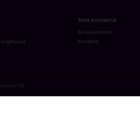
Telia kontaktid
Abi ja juhendid
 tingimused
Kontaktid
 Company AB