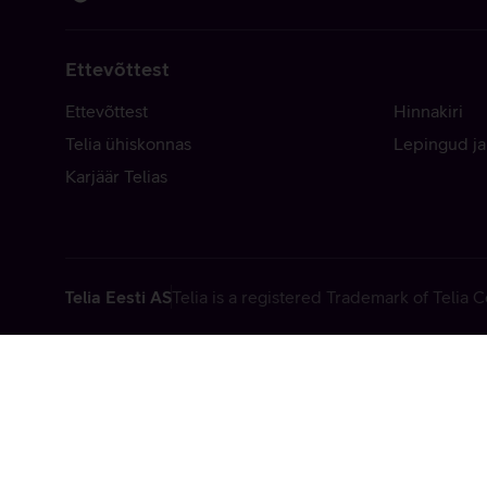
Ettevõttest
Ettevõttest
Hinnakiri
Telia ühiskonnas
Lepingud ja
Karjäär Telias
Telia Eesti AS
Telia is a registered Trademark of Telia