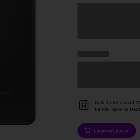
Andmete
laadimine
Kampaania
Andmete
pakkumised:
laadimine
Andmete
Kõiki tooteid saad
1
laadimine
kehtib lisaks ka tasu
Lisan ostukorvi