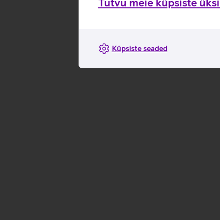
Tutvu meie küpsiste üksik
Küpsiste seaded