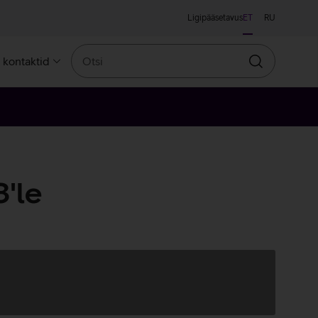
Ligipääsetavus
ET
RU
Otsi
a kontaktid
Otsin
'le