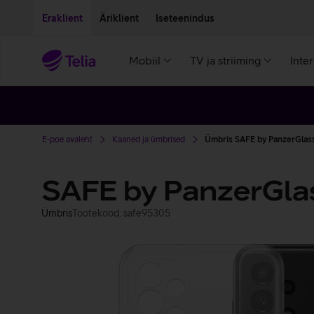
Liigu edasi põhisisu juurde
Ligipääsetavus
Eraklient
Äriklient
Iseteenindus
Mobiil
TV ja striiming
Inte
E-poe avaleht
Kaaned ja ümbrised
Ümbris SAFE by PanzerGlass
SAFE by PanzerGla
Ümbris
Tootekood: safe95305