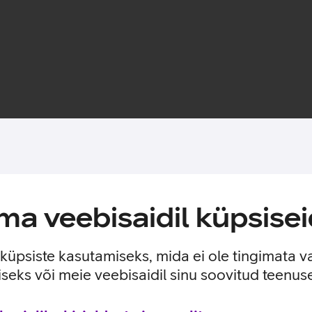
Toote saadavus
a veebisaidil küpsisei
lse kaitse sinu telefonile. Ümbris sobitub ideaalselt ümber tel
tega.
e küpsiste kasutamiseks, mida ei ole tingimata v
seks või meie veebisaidil sinu soovitud teenu