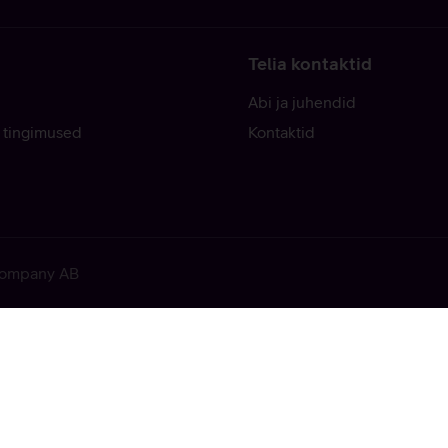
Telia kontaktid
Abi ja juhendid
 tingimused
Kontaktid
 Company AB