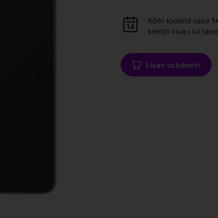
Andmete
laadimine
Andmete
Kõiki tooteid saad
1
laadimine
kehtib lisaks ka tasu
Lisan ostukorvi