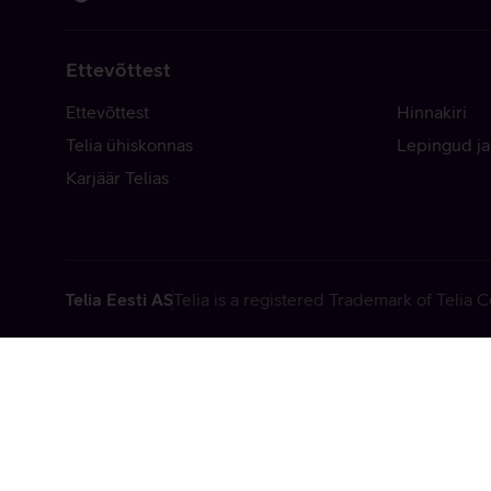
Ettevõttest
Ettevõttest
Hinnakiri
Telia ühiskonnas
Lepingud ja
Karjäär Telias
Telia Eesti AS
Telia is a registered Trademark of Telia