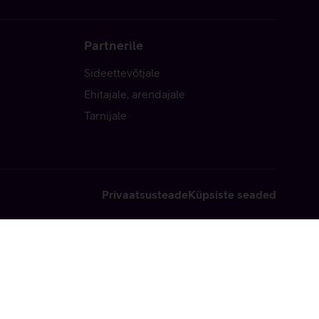
Partnerile
Sideettevõtjale
Ehitajale, arendajale
Tarnijale
Privaatsusteade
Küpsiste seaded