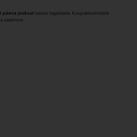
4 päeva jooksul
tasuta tagastada. Kuupakkumistele
ta saatmine.