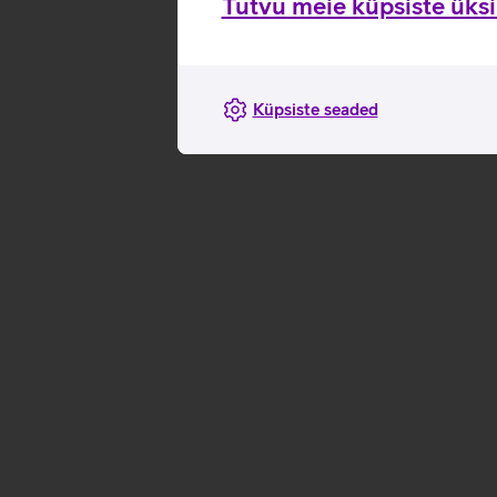
Tutvu meie küpsiste üksik
Küpsiste seaded