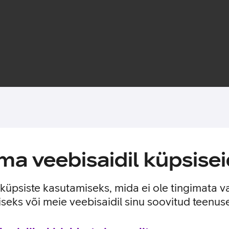
Toote saadavus
a veebisaidil küpsisei
lse kaitse sinu telefonile. Ümbris sobitub ideaalselt ümber tel
tega.
e küpsiste kasutamiseks, mida ei ole tingimata v
seks või meie veebisaidil sinu soovitud teenu