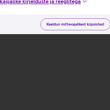
asjalike kirjelduste ja reeglitega
Keeldun mittevajalikest küpsistest