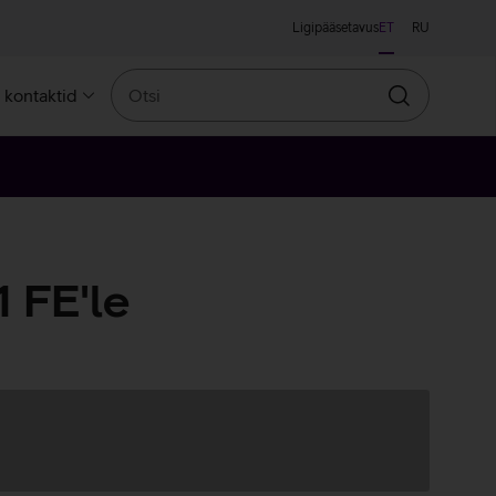
Ligipääsetavus
ET
RU
Otsi
a kontaktid
Otsin
 FE'le