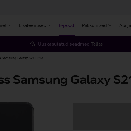
rnet
Lisateenused
E-pood
Pakkumised
Abi j
Uuskasutatud seadmed
Telias
 Samsung Galaxy S21 FE'le
ss Samsung Galaxy S21