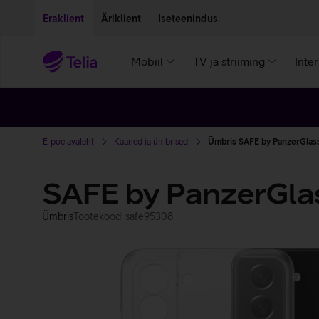
Liigu edasi põhisisu juurde
Ligipääsetavus
Eraklient
Äriklient
Iseteenindus
Mobiil
TV ja striiming
Inte
E-poe avaleht
Kaaned ja ümbrised
Ümbris SAFE by PanzerGlass
SAFE by PanzerGla
Ümbris
Tootekood: safe95308