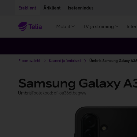
Liigu edasi põhisisu juurde
Ligipääsetavus
Eraklient
Äriklient
Iseteenindus
Mobiil
TV ja striiming
Inte
E-poe avaleht
Kaaned ja ümbrised
Ümbris Samsung Galaxy A36
Samsung Galaxy A3
Ümbris
Tootekood: ef-oa366tbegww