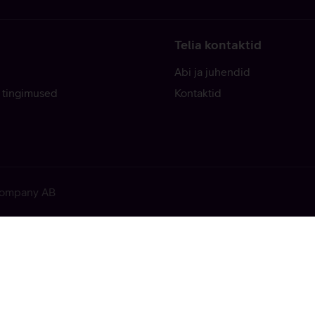
Telia kontaktid
Abi ja juhendid
 tingimused
Kontaktid
 Company AB