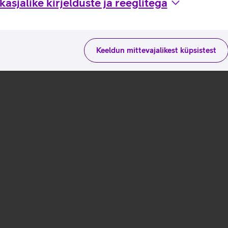
asjalike kirjelduste ja reeglitega
Keeldun mittevajalikest küpsistest