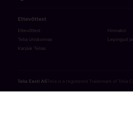
Ettevõttest
Ettevõttest
Hinnakiri
Telia ühiskonnas
Lepingud ja
Karjäär Telias
Telia Eesti AS
Telia is a registered Trademark of Telia