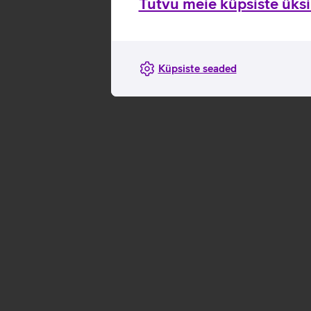
Tutvu meie küpsiste üksik
Küpsiste seaded