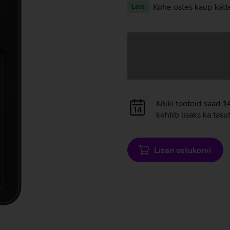
Kohe ostes kaup kätt
Laos
Andmete
laadimine
Andmete
Kõiki tooteid saad
1
laadimine
kehtib lisaks ka tasu
Lisan ostukorvi