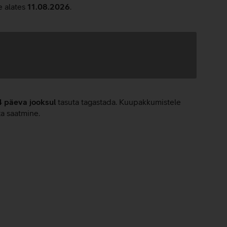
e alates
11.08.2026
.
4 päeva jooksul
tasuta tagastada. Kuupakkumistele
ta saatmine.