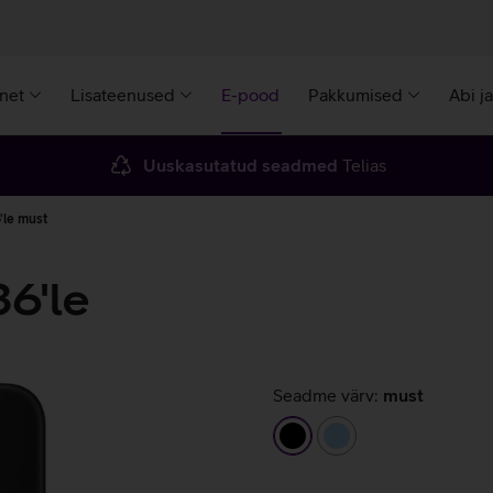
rnet
Lisateenused
E-pood
Pakkumised
Abi j
Uuskasutatud seadmed
Telias
'le must
6'le
Seadme värv:
must
must
helesinine