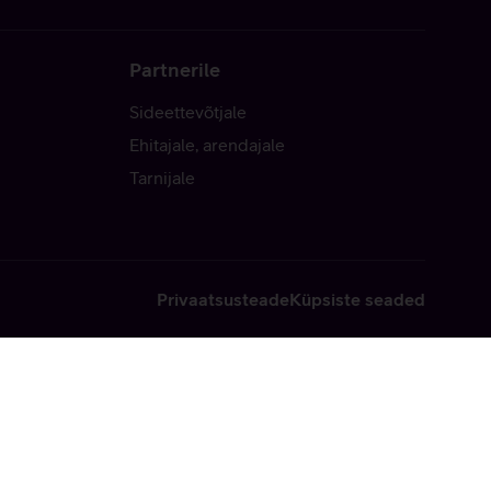
Partnerile
Sideettevõtjale
Ehitajale, arendajale
Tarnijale
Privaatsusteade
Küpsiste seaded