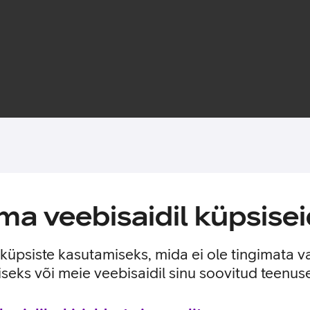
Toote saadavus
a veebisaidil küpsisei
 pehmest TPU materjalist, et kaitsta sinu telefoni igapäevaste
seks. Kaarditasku on mõeldud ühe kaardi hoiustamiseks.
e küpsiste kasutamiseks, mida ei ole tingimata v
seks või meie veebisaidil sinu soovitud teenu