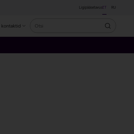
Ligipääsetavus
ET
RU
Otsi
a kontaktid
Otsin